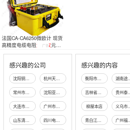
法国CA-CA6250微欧计 现货
高精度电缆电阻
测试
仪
元器
广告
件测量
仪
器
感兴趣的公司
感兴趣的内容
沈阳铜铭绝缘油漆厂
杭州天鼎绝缘油有限公司
衡阳市红日装饰设计有限公司
湖南途锐贸
常州市武进东方绝缘油有限公司
沈阳亚泰变压器绝缘油净化处理有限公司
吉林省康美文化交流中心(有限合伙)
贵州泰田奇龙科
大连市沙河口区晶新绝缘油漆厂
广州市黄埔区日晟绝缘油处理服务部
柳屋本店
义乌市汇景进出
山东清源电绝缘油脂有限公司
四川电力检修公司绝缘油监督业务部
青白江区周从陶瓷经营部
广州福圣美皮