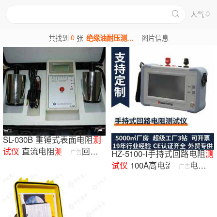
人气
0
共找到
张
绝缘油耐压测试仪图片
图片信息
SL-030B 重锤式表面电阻
测
试
仪
直流电阻
测试
仪
回路
广告
HZ-5100-I手持式回路电阻
测
电阻
测试
试
仪
100A高电流接触电阻
广告
仪
锂电池供电