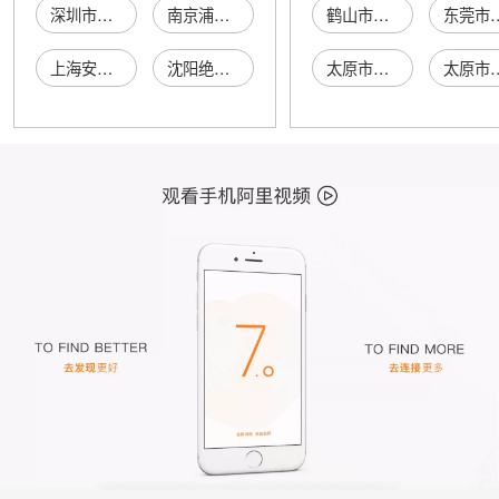
深圳市宝安区新安科拓绝缘材料电子测试部
南京浦口东方绝缘材料厂仪表分厂
鹤山市沙坪振林商店
东莞市红洋电
上海安达绝缘仪表经营部
沈阳绝缘材料厂油漆分厂
太原市迎泽区张师傅酱肉面馆
太原市迎泽区