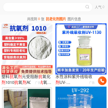
人气
0
共找到
张
抗老化剂图片
图片信息
塑料
抗
氧
剂
元受阻酚
抗
氧化
水性涂料紫外线吸收
剂
1010
抗
氧
剂
AO-60
抗
氧
剂
剂
UV-
广告
广告
1010
1130Tinuvin1130
抗
老
化
光稳定
剂
UV1130