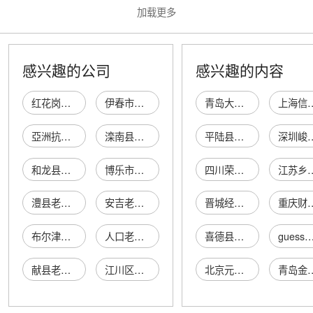
胶改性
加载更多
感兴趣的公司
感兴趣的内容
红花岗区尚淳抗老化体验会所
伊春市伊春区圣保抗老化服务中心
青岛大运土石方工程有限公司
上海信银电
亞洲抗老化美容醫學醫學會有限公司
滦南县抗老化纱网家具店（个体工商户）
平陆县城镇崔记炒货店
深圳峻月华贸
和龙县东城乡明丰村像胶防老化剂厂
博乐市老化商店
四川荣华富贵科技有限公司
江苏乡味浓生态
澧县老化干货店
安吉老化木材商行
晋城经济技术开发区文仲五金门市部
重庆财欧商
布尔津县老化商店
人口老化基金有限公司
喜德县慈安陵园经营管理有限公司
guess男
献县老化渔具有限公司
江川区老化米线店
北京元海龙昌商贸有限公司
青岛金裕远红电