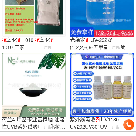
抗
氧化
剂
1010
抗
氧化
剂
光稳定
剂
UV-292双
1010 厂家
(1,2,2,6,6-五甲基-4-哌啶基)
广告
广告
癸二酸酯防
老化
荷兰4-甲基苄亚基樟脑 油溶
紫外线吸收
剂
UV1130
性UVB紫外线吸收
剂
化妆品
UV292UV301UV1
抗
广告
广告
防晒
剂
p5000
UV光稳定
剂
防
老化
塑