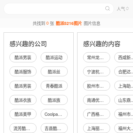
人气
0
共找到
张
酷派5216图片
图片信息
感兴趣的公司
感兴趣的内容
酷派男装
酷派运动
常州龙泽洗涤有限公司
西咸新区沣西新城厚德龙
酷派服饰
酷派丝
宁波杭州湾新区联大废旧金属回收有限公司
合肥达康工
酷派男装
青春酷派
胶州市立义烟酒经营部
上海助裕健康科
酷派衣族
酷派族
南通优赞集贸易有限公司
山东鼎泽光伏新
酷派美甲
Coolpad Global Limited
广西格满电子商务有限公司
福州市台江区盛世
流芳酷派摄影
吉县酷派鞋店
上海丽渔环境服务有限公司
福州大闽电子商