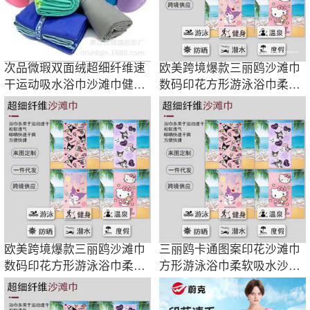
次品微瑕双面绒超细纤维速
欧美跨境爆款三丽鸥沙滩巾
干运动吸水浴巾沙滩巾健身
数码印花方形游泳浴巾柔软
房毛巾冰凉巾
吸水沙滩毛巾
欧美跨境爆款三丽鸥沙滩巾
三丽鸥卡通图案印花沙滩巾
数码印花方形游泳浴巾柔软
方形游泳浴巾柔软吸水沙滩
吸水沙滩毛巾
毛巾大号浴巾