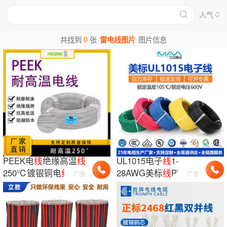
人气
0
共找到
张
雷电线图片
图片信息
PEEK电
线
绝缘高温
线
UL1015电子
线
1-
250℃镀银铜电
线
厂
28AWG美标
线
PVC绝
广告
广告
家批发
缘600V镀锡铜软
线
正
标耐高压
线