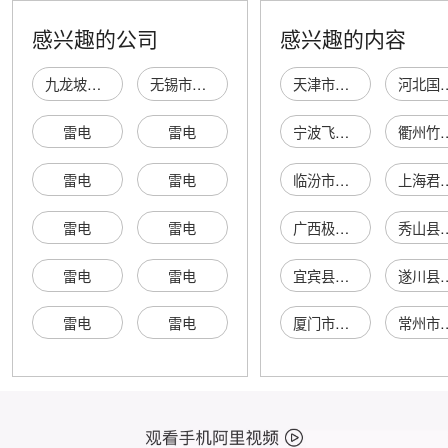
ROHS认证
感兴趣的公司
感兴趣的内容
九龙坡区雷电电线电缆经营部
无锡市雷电电线电缆经营部
天津市滨海新区李利文食品超市
河北国瑞特养殖
雷电
雷电
宁波飞润海洋生物科技股份有限公司
衢州竹之雅炭
雷电
雷电
临汾市尧都区友梅餐饮店
上海君进科
雷电
雷电
广西极湾商贸有限公司
秀山县千户农业
雷电
雷电
宜宾县林鑫纺织品有限公司
遂川县天灿太阳
雷电
雷电
厦门市新科海电脑有限公司电子城经营部
常州市九玖精密机