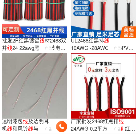
批发2P红黑镀锡
线
材2468双
UL2468红黑排
线
并
线
24 22awg黑印白节电源
10AWG~28AWG 2468PVC
广告
广告
适配器喇叭
线
红黑平行
线
灯具灯饰双排
线
透明漆包
线
及透明耳
厂家批发2468红黑排
线
机
线
和风铃
线
与
线
和
24AWG 0.2平方平行
线
红黑
广告
广告
喇叭
线
各种规格
喇叭
线
彩排
线