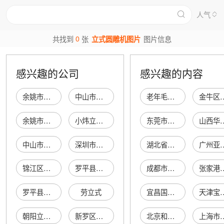
人气
0
共找到
张
立式圆雕机图片
图片信息
感兴趣的公司
感兴趣的内容
余姚市城区王牌精机立式注塑机经营部
中山市东凤镇鸿扬立式注塑机经营部
老年毛呢女外套
金牛区仙伏
余姚市余姚镇仨龙立式注塑机维修店
小炜立式包装机工具（杭州）淘宝店
东莞市远宏电子有限公司
山西华晋盛贸
中山市东凤镇震毅工业立式注塑机制造厂
深圳市龙岗区平湖立特鑫立式注塑机商行
湖北省安润城水利工程有限公司
广州亚太智业企业
锦江区立式机日用品店
罗平县板桥镇机立式节能石灰窑采场
成都市武侯区海能利日化礼品部
张家港亚益圣纺
罗平县板桥镇机立式节能石灰窑采场
劳立式
宜昌国通市政建设有限公司
天津宝腾物
朝阳立式磨床有限公司
新罗区立式百货商行
北京和义时代投资有限公司
上海市闵行区