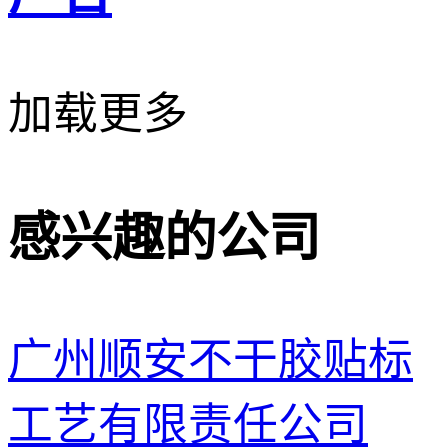
加载更多
感兴趣的公司
广州顺安不干胶贴标
工艺有限责任公司