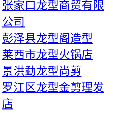
张家口龙型商贸有限
公司
彭泽县龙型阁造型
莱西市龙型火锅店
景洪勐龙型尚剪
罗江区龙型金剪理发
店