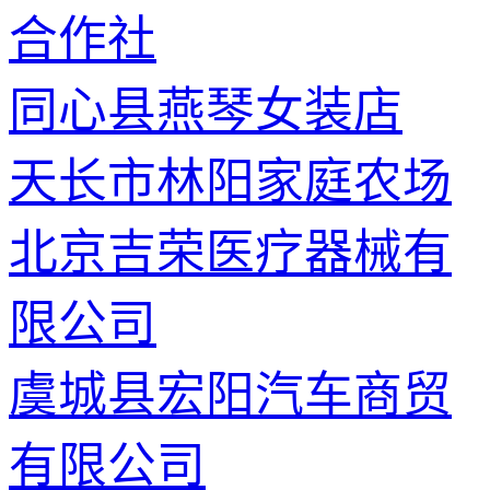
合作社
同心县燕琴女装店
天长市林阳家庭农场
北京吉荣医疗器械有
限公司
虞城县宏阳汽车商贸
有限公司