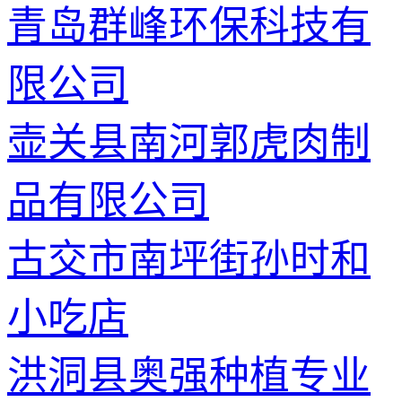
青岛群峰环保科技有
限公司
壶关县南河郭虎肉制
品有限公司
古交市南坪街孙时和
小吃店
洪洞县奥强种植专业