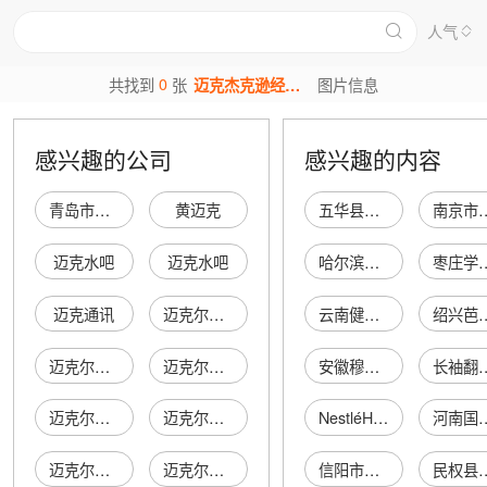
人气
0
共找到
张
迈克杰克逊经典图片
图片信息
感兴趣的公司
感兴趣的内容
青岛市市北区金迈克经典发艺设计室
黄迈克
五华县宏源制衣有限公司
南京市江宁区风
迈克水吧
迈克水吧
哈尔滨殿元图文设计有限公司
枣庄学法商
迈克通讯
迈克尔陶瓷
云南健禾科技有限公司
绍兴芭尚商
迈克尔陶瓷
迈克尔陶瓷
安徽穆老九餐饮管理有限公司滁州分公司
长袖翻领
迈克尔陶瓷
迈克尔陶瓷
NestléHealthScience
河南国家油脂储备库
迈克尔陶瓷
迈克尔陶瓷
信阳市羊山新区鑫源日杂百货店
民权县王桥镇底振