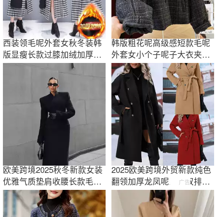
西装领毛呢外套女秋冬装韩
韩版粗花呢高级感短款毛呢
版显瘦长款过膝加绒加厚千
外套女小个子呢子大衣夹克
鸟格呢子大衣
2025秋冬新款
欧美跨境2025秋冬新款女装
2025欧美跨境外贸新款纯色
优雅气质垫肩收腰长款毛呢
翻领加厚龙凤呢系带双排扣
广告
大衣外套女秋
加长款风衣
女