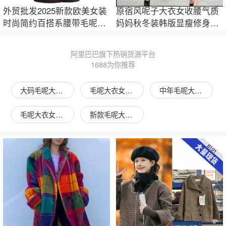
外贸批发2025新款欧美女装
原宿风呢子大衣女收腰气质
时尚简约百搭系腰带毛呢大
妈妈秋冬装韩版显瘦修身中
衣 1300366
长款毛呢外套
阿里巴巴旗下热销货源平台
1688为你推荐
大码毛呢大衣女图片
毛呢大衣女冬图片
中年毛呢大衣女图片
毛呢大衣女秋冬图片
新款毛呢大衣女图片