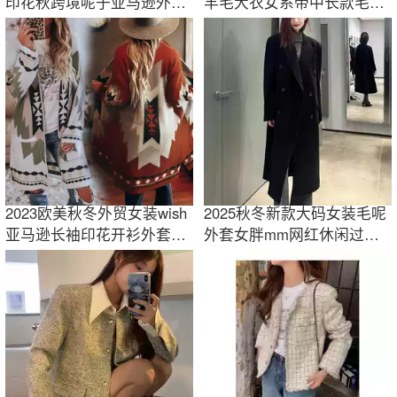
印花秋跨境呢子亚马逊外贸
羊毛大衣女系带中长款毛呢
女装翻领长款
连帽外套南油
2023欧美秋冬外贸女装wish
2025秋冬新款大码女装毛呢
亚马逊长袖印花开衫外套呢
外套女胖mm网红休闲过膝
子大衣时髦
呢大衣25162