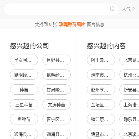
人气
0
共找到
张
玫瑰种苗图片
图片信息
感兴趣的公司
感兴趣的内容
呈贡阿会玫瑰种苗经营部
巨野县巨龙食用玫瑰种苗培育场
阿里云镜像云
北京易搭伴电子
昆明经开区洛羊嫣然玫瑰种苗店
昆明经济技术开发区秋禾玫瑰培育种苗基地
淮南市瑞鹤仙中药销售有限公司
杭州吾诺瀚卓网络
种苗
甘肃隆元林木种苗繁育有限责任公司玫瑰生态园
彭州享茂商贸有限公司
新安县隆湾商
三星种苗
文涛种苗
金坛区华城锦江之星大酒店
上海诺玛道具设计
鱼种苗
晋宁区红云种苗种苗场
镇江原镐金属材料有限公司
静乐县丰禾
通海县绿源种苗蔬菜种苗场
通海县浩宇种苗蔬菜种苗场
诸暨市蓝洛尔针织有限公司
北京凌龙绿奥绿