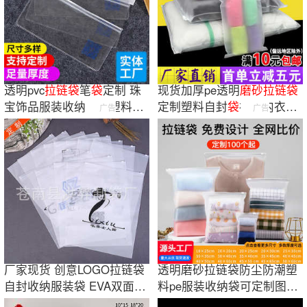
透明pvc
拉链
袋
笔
袋
定制 珠
现货加厚pe透明
磨砂
拉链
袋
宝饰品服装收纳自封塑料包
定制塑料自封
袋
袜子内衣收
广告
广告
装
袋
pvc
袋
子
纳服装包装
袋
厂家现货 创意LOGO拉链袋
透明磨砂拉链袋防尘防潮塑
自封收纳服装袋 EVA双面磨
料pe服装收纳袋可定制图片
砂袋
logo跨境出口