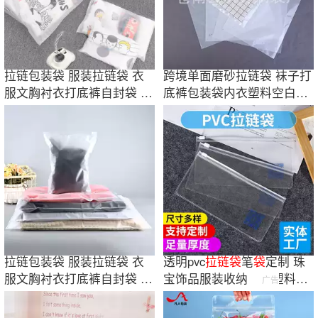
拉链包装袋 服装拉链袋 衣
跨境单面磨砂拉链袋 袜子打
服文胸衬衣打底裤自封袋 透
底裤包装袋内衣塑料空白自
明磨砂袋
封袋现货
拉链包装袋 服装拉链袋 衣
透明pvc
拉链
袋
笔
袋
定制 珠
服文胸衬衣打底裤自封袋 透
宝饰品服装收纳自封塑料包
广告
明磨砂袋
装
袋
pvc
袋
子