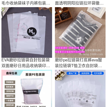
毛巾收纳袋袜子内裤包装袋
面透明阴阳拉链拉环袋徽章
商用现货批发
二次元收纳袋
EVA磨砂拉链袋自封包装袋
磨砂pe拉链袋打底裤eva服
双面磨砂日用品收纳袋印刷
装拉链袋T恤卫衣自封袋透
LOGO厂家直销
明磨砂袋现货