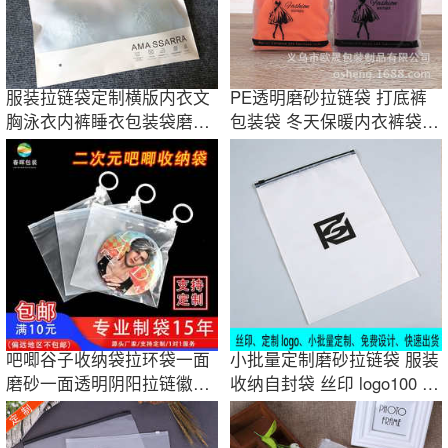
服装拉链袋定制横版内衣文
PE透明磨砂拉链袋 打底裤
胸泳衣内裤睡衣包装袋磨砂
包装袋 冬天保暖内衣裤袋围
自封袋拉链式
巾帽子袋现货
吧唧谷子收纳袋拉环袋一面
小批量定制磨砂拉链袋 服装
磨砂一面透明阴阳拉链徽章
收纳自封袋 丝印 logo100 个
二次元包装袋
起订加厚