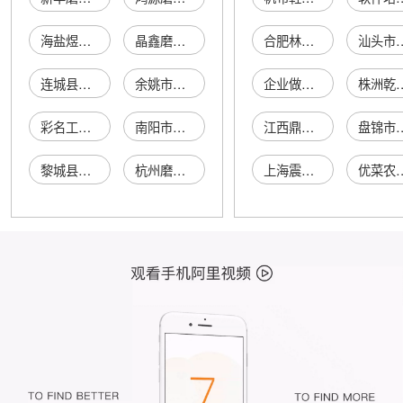
海盐煜达磨砂厂
晶鑫磨砂玻璃工艺店
合肥林距离商贸有限公司
汕头市龙湖区
连城县磨砂服装店
余姚市景桥磨砂厂
企业做账的流程
株洲乾威新材
彩名工艺磨砂玻璃
南阳市磨砂工艺厂
江西鼎腾车业有限公司
盘锦市大洼区铭嘉农业技术服
黎城县杨青磨砂厂
杭州磨砂商贸有限公司
上海震宜家具有限公司
优菜农副产品(南