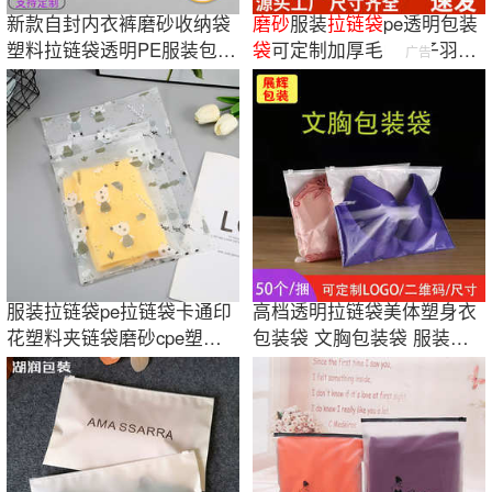
新款自封内衣裤磨砂收纳袋
磨砂
服装
拉链
袋
pe透明包装
塑料拉链袋透明PE服装包装
袋
可定制加厚毛巾袜子羽绒
广告
袋厂家现货
服包装
袋
批发
服装拉链袋pe拉链袋卡通印
高档透明拉链袋美体塑身衣
花塑料夹链袋磨砂cpe塑料
包装袋 文胸包装袋 服装内
透明自封袋
衣磨砂拉链袋