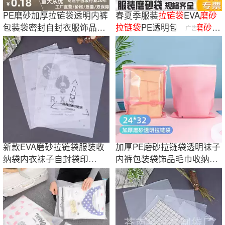
PE磨砂加厚拉链袋透明内裤
春夏季服装
拉链
袋
EVA
磨砂
包装袋密封自封衣服饰品收
拉链
袋
PE透明包装
袋
磨砂
自
广告
纳袋现货批发
封
袋
加印logo
新款EVA磨砂拉链袋服装收
加厚PE磨砂拉链袋透明袜子
纳袋内衣袜子自封袋印
内裤包装袋饰品毛巾收纳袋
LOGO塑料包装袋
商用现货批发