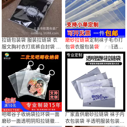
拉链包装袋 服装拉链袋 衣
磨砂
拉链
袋
定制袜子毛巾打
服文胸衬衣打底裤自封袋 透
包
袋
衣服包装
袋
警示语透明
广告
明磨砂袋
pe服装
拉链
袋
吧唧谷子收纳袋拉环袋一面
厂家直供磨砂拉链袋 袜子内
磨砂一面透明阴阳拉链徽章
衣包装袋 半透明服装包装自