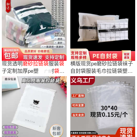
现货透明
磨砂
拉链
袋
服装
袋
横版现货pe磨砂拉链袋袜子
子定制加厚pe塑料自封
袋
内
自封袋服装毛巾拉链袋塑料
广告
衣袜子包装
袋
包装袋可批发