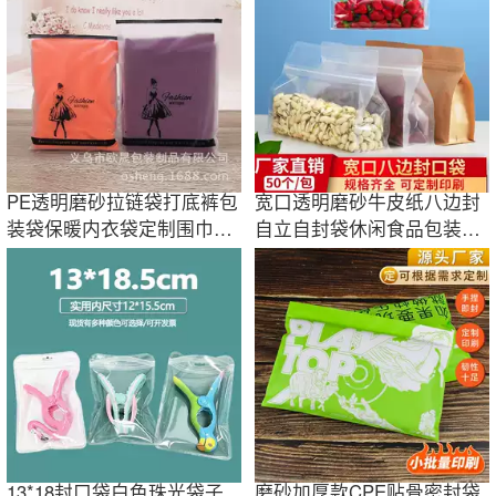
PE透明磨砂拉链袋打底裤包
宽口透明磨砂牛皮纸八边封
装袋保暖内衣袋定制围巾帽
自立自封袋休闲食品包装袋
子袋现货批发
塑料密封袋子
13*18封口袋白色珠光袋子
磨砂加厚款CPE贴骨密封袋