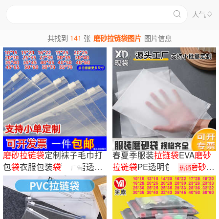
人气
141
共找到
张
磨砂拉链袋图片
图片信息
磨砂
拉链
袋
定制袜子毛巾打
春夏季服装
拉链
袋
EVA
磨砂
包
袋
衣服包装
袋
警示语透明
拉链
袋
PE透明包装
袋
磨砂
自
广告
热销
pe服装
拉链
袋
封
袋
加印logo