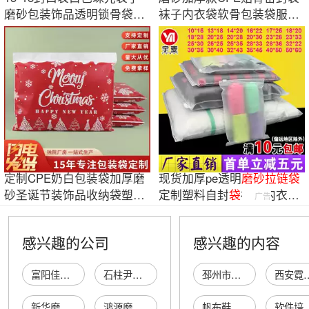
磨砂包装饰品透明锁骨袋pp
袜子内衣袋软骨包装袋服装
包装袋捏捏袋
半透明收纳袋
定制CPE奶白包装袋加厚磨
现货加厚pe透明
磨砂
拉链
袋
砂圣诞节装饰品收纳袋塑料
定制塑料自封
袋
袜子内衣收
广告
拉链骨袋服装
纳服装包装
袋
感兴趣的公司
感兴趣的内容
富阳佳利磨砂厂
石柱尹磨砂广告
邳州市瑞豪家庭农场
西安霓裳邦电子
新华磨砂玻璃工艺
鸿源磨砂玻璃工艺
帆布鞋儿童
软件培