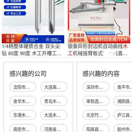
1/4柄整体硬质合金 双头尖
银泰异形封边机自动曲线
木
钻 60度 90度 木工开槽工具v
工
机械摇臂板式家具内直角
广告
型铣刀
叠臂异型封边
感兴趣的公司
感兴趣的内容
沈阳市木工机床厂木工机床经销部
大连高新技术产业园区星源木工组合机械研究所
深圳市天道计然科技有限公司
南平市山联竹木
金华木工机床厂
青岛木工机床厂
审批选择时间时如何选择分钟？
湘阴县灵
东港木工机床厂
大连木工机床厂
北京竹蜻蜓国际旅行社有限公司古冶唐家庄营业部
庐江县庐城镇汇
高密市丽圆木工数控机床厂
河南省荥阳市木工建筑机床厂
阳高县景利春棉布行
胶州市鑫成