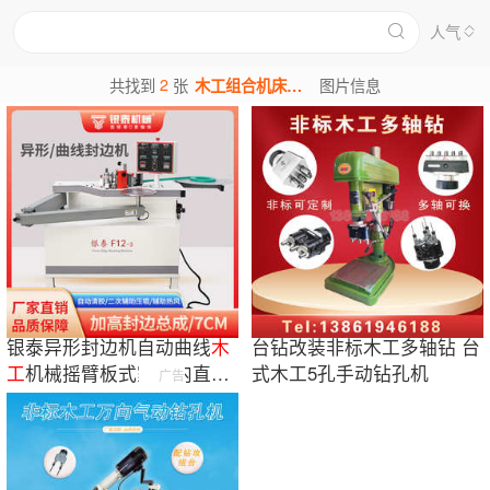
人气
2
共找到
张
木工组合机床图片
图片信息
银泰异形封边机自动曲线
木
台钻改装非标木工多轴钻 台
工
机械摇臂板式家具内直角
式木工5孔手动钻孔机
广告
叠臂异型封边