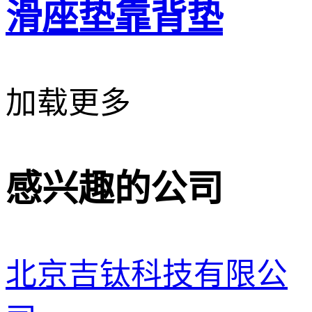
滑座垫靠背垫
加载更多
感兴趣的公司
北京吉钛科技有限公