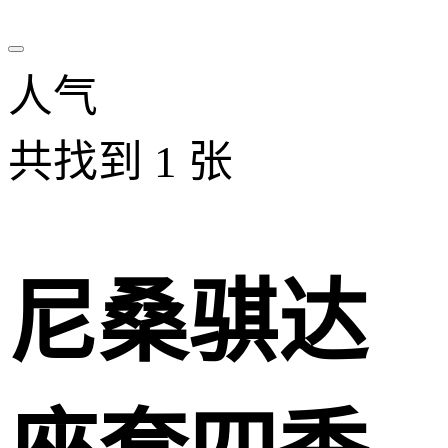
人气
共找到
1
张
尼桑骐达