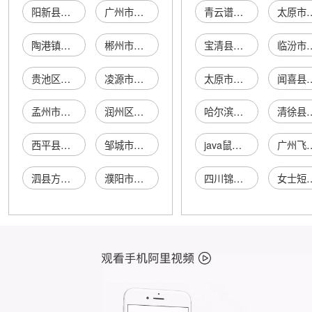
阳新县陶港镇黑皮粉丝店
广州市白云钟落潭信记猪皮粉丝店
青云谱区海博灯箱广告制品厂
太原市晋源区
陶港镇黑皮粉丝店（阳新县）
郴州市北湖区山里味安仁烫皮粉丝店
宝清县五泰众合谷物种植农民专业合作社
临汾市尧都区
贵池区黑皮鸭血粉丝汤店
凌源市沁香卷面皮烤粉丝店
太原市小店区福仁堂药店
闻喜县城镇
孟州市皮记鸭血粉丝店
润州区牛皮坡鸭血粉丝店
哈尔滨左玛企业管理咨询有限公司
清徐县军志
西平县皮记鸭血粉丝汤馆
邹城市皮包馅老鸭粉丝汤店
java鼠标拖动球
广州飞宇云网络
泗县方宇粉丝食皮批发零售
濮阳市益民路皮记鸭血粉丝汤馆
四川锦绣万家建筑工程有限公司
女士短羽