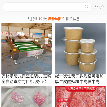
人气
10
共找到
张
皮粉丝图片
图片信息
药材滚动式真空包装机 宽粉
配一次性筷子多规格可选加
全自动真空封口机 皮带传送
厚牛皮酸辣粉牛肉粉牛肉汤
智能控制
米线拌面纸碗