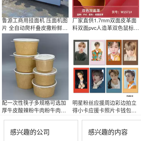
鲁源工商用挂面机 压面机图
厂家直供1.7mm双面皮革面
片 全自动爬杆叠皮撒粉鲜面
料双面pvc人造革双色鼠标垫
条机
餐桌垫革家具
配一次性筷子多规格可选加
明星粉丝应援周边彩边拍立
厚牛皮酸辣粉牛肉粉牛肉汤
得小卡应援卡照片卡钱包卡
米线拌面纸碗
LOMO卡批发
感兴趣的公司
感兴趣的内容