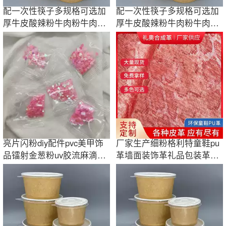
配一次性筷子多规格可选加
配一次性筷子多规格可选加
厚牛皮酸辣粉牛肉粉牛肉汤
厚牛皮酸辣粉牛肉粉牛肉汤
米线拌面纸碗
米线拌面纸碗
亮片闪粉diy配件pvc美甲饰
厂家生产细粉格利特童鞋pu
品镭射金葱粉uv胶流麻滴胶
革墙面装饰革礼品包装革环
环氧树脂批发
保PVC人造革