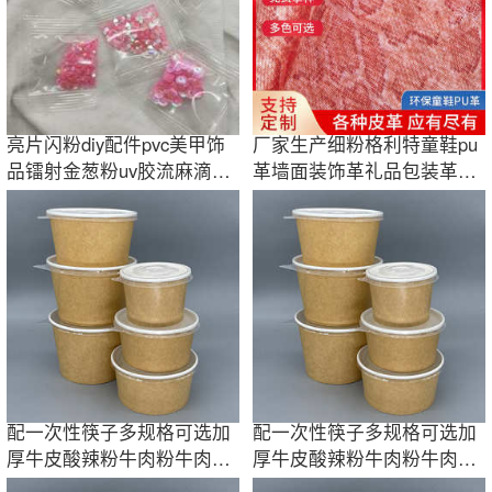
亮片闪粉diy配件pvc美甲饰
厂家生产细粉格利特童鞋pu
品镭射金葱粉uv胶流麻滴胶
革墙面装饰革礼品包装革环
环氧树脂批发
保PVC人造革
配一次性筷子多规格可选加
配一次性筷子多规格可选加
厚牛皮酸辣粉牛肉粉牛肉汤
厚牛皮酸辣粉牛肉粉牛肉汤
米线拌面纸碗
米线拌面纸碗