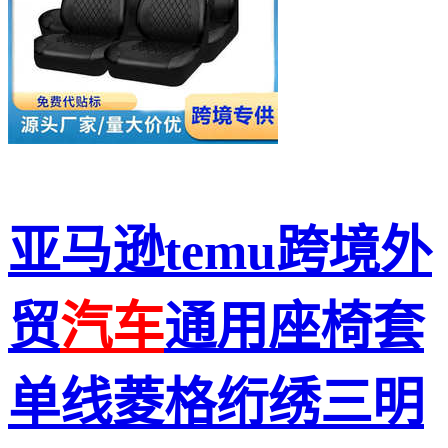
亚马逊temu跨境外
贸
汽车
通用座椅套
单线菱格绗绣三明