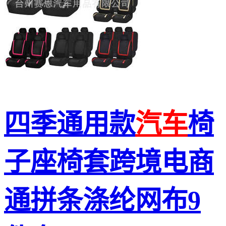
四季通用款
汽车
椅
子座椅套跨境电商
通拼条涤纶网布9