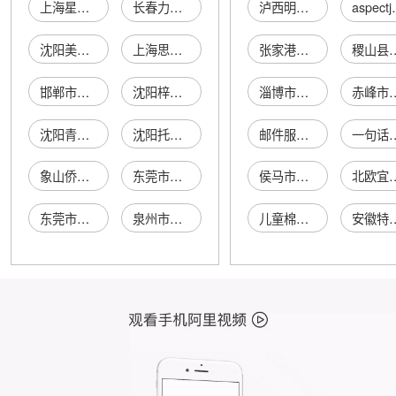
上海星月气动压力机厂
长春力众气动压缩机有限公司
泸西明远商贸有限公司
asp
沈阳美亚气动压膜机有限公司
上海思远气动压力机有限公司
张家港市大新美乐佳超市
稷山县蔡村
邯郸市兴业气动液压机有限公司
沈阳梓宁气动缝纫机有限公司
淄博市淄川鲁大建材厂
赤峰市红山区强辉针
沈阳青和气动压膜机有限公司
沈阳托万气动打标机有限公司
邮件服务管理
一句
象山侨属气动机厂
东莞市长安永中气动液压机元件店
侯马市桔子缘月嫂家政服务中心
北欧宜家
东莞市奥斯气动液压机元件有限公司
泉州市鲤城临江南方气动液压机店
儿童棉内胆
安徽特起起重设