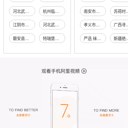
河北武罗塑料异型软管有限公司
杭州临安浩淼塑胶金属软管厂
南安市官桥综介联网络服务部
苏荷时代(北京)
江阴市徐霞客塑龙软管厂
河北武罗塑料异型软管有限公司
孝义市桑湾宏运火补钢丝轮胎
广西寻源享网络
磐安县双姣塑料保温软管厂
特瑞堡复合软管（上虞）有限公司
严选 袜子 女
新疆绝味天下汇食品有限公司