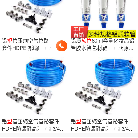
铝
塑
管压缩空气管路
铝质
软管
60ml容量化妆品铝
套件HDPE防漏耐高
管胶水管包材鞋油铝管源头
广告
广告
温高压3/4英寸2025铝
厂家加工定制
塑
气管
铝
塑
管压缩空气管路套件
铝
塑
管压缩空气管路套件
HDPE防漏耐高温高压3/4英
HDPE防漏耐高温高压3/4英
广告
广告
寸2025铝
塑
气管
寸2025铝
塑
气管