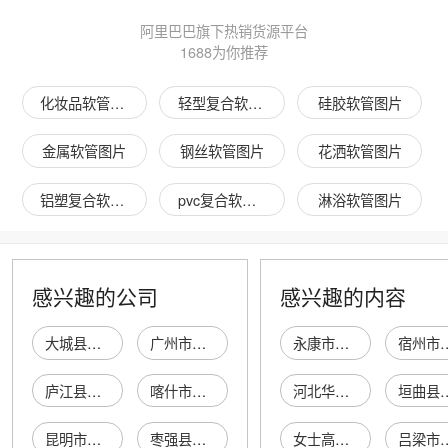
阿里巴巴旗下热销货源平台
1688为你推荐
化妆品软管图片
轻型复合软管图片
硅胶软管图片
金属软管图片
钢丝软管图片
花洒软管图片
铝塑复合软管图片
pvc复合软管图片
淋浴软管图片
感兴趣的公司
感兴趣的内容
大城县鸿图铝塑复合软管有限公司
广州市白云区宏俊铝塑复合软管制品厂（普通合伙）
永康市索超工贸有限公司
宿州市埇桥区绍
庐江县鲁塑塑料软管经营部
喀什市制全塑料软管厂
河北华盛泵业制造有限公司
垣曲县新城北高小
昆明市官渡区潍塑塑料软管经营部
枣强县长润全塑软管制品厂
女士高腰内裤
吕梁市泰华营销