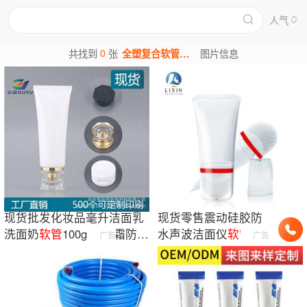
人气
0
共找到
张
全塑复合软管图片
图片信息
现货批发化妆品毫升洁面乳
现货零售震动硅胶防
洗面奶
软管
100g克BB霜防晒
水声波洁面仪
软管
无
广告
广告
霜空
软管
瓶
印刷洗面奶化妆品
软
管