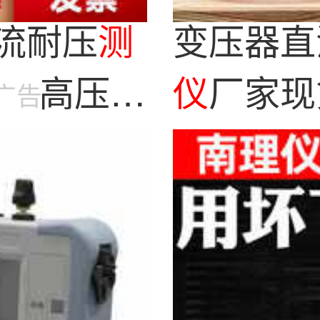
直流耐压
测
变压器直
强度高压击
仪
厂家现
广告