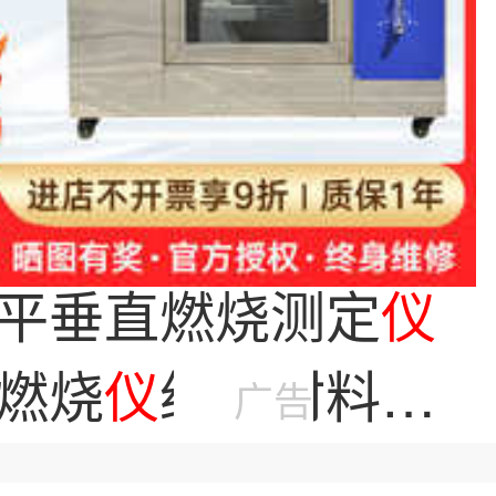
平垂直燃烧测定
仪
燃烧
仪
绝缘材料耐
广告
验
仪