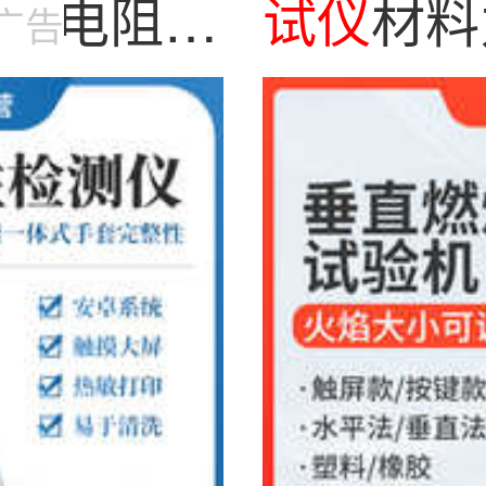
接触电阻
仪
试
仪
材料
广告
重曲线试