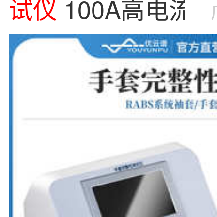
试
仪
100A高电流
锂电池供电