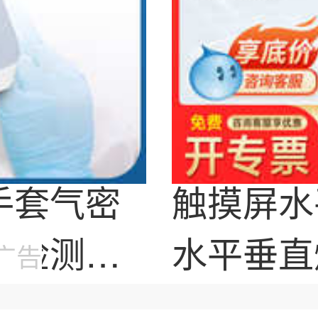
手套气密
触摸屏水
性检测
仪
水平垂直
广告
燃烧性试