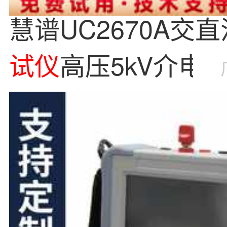
慧谱UC2670A交
试
仪
高压5kV介电
穿耐压
测试
仪