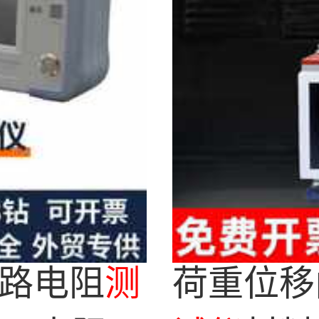
式回路电阻
测
荷重位移