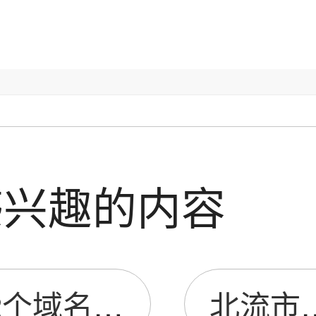
感兴趣的内容
2个域名同时备案
北流市谜尚