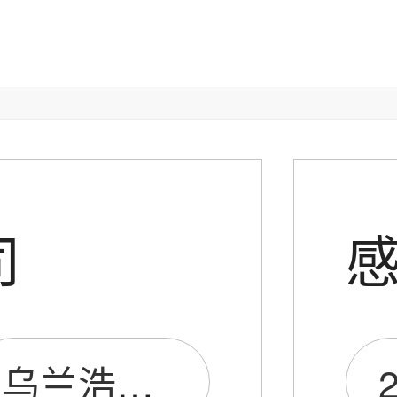
司
乌兰浩特市惠众静电保健仪器服务站