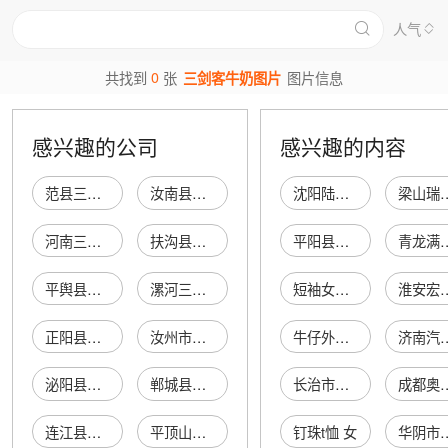
人气
0
共找到
张
三剑客牛奶图片
图片信息
感兴趣的公司
感兴趣的内容
范县三剑客奶业批发
汝南县三剑客奶业经销处
沈阳陆落瑙商贸有限公司
梁山瑞宜达汽
河南三剑客奶业有限责任公司
扶沟县三剑客奶业批发门市部
平阳县水利发展投资有限公司
青龙满族自治县双信
平舆县王栋桥曾庄三剑客奶业门店
漯河三剑客奶业有限责任公司第一配送中心
短袖女西装夏
淮安宏泰广告装
正阳县三剑客牛奶店
汝州市三剑客牛奶店
牛仔外套女夏
济南汽配市场泉渝
泌阳县鸿岩三剑客牛奶门市
郸城县三剑客牛奶总经销处
长治市合泽源商贸有限公司
成都奥娅科
连江县凤城镇三剑客牛奶店
平顶山市湛河区三剑客牛奶配送房
钉珠t恤 女
华阴市玉芙蓉莲菜