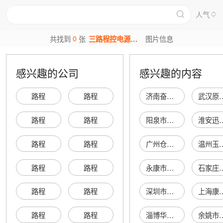
人气
0
共找到
张
三路程控电源图片
图片信息
感兴趣的公司
感兴趣的内容
路程
路程
济南奋斗食品有限公司
武汉原生宜康生物
路程
路程
阳泉市郊区宏晨鞋店
淮安迅宁商
路程
路程
广州仓廪实贸易有限责任公司
温州玉苍商务服
路程
路程
永康市协邦铸业有限公司
石家庄腾纳网络
路程
路程
深圳市龙岗区坪地一品黄记煌三汁焖锅店
上海康任医疗器
路程
路程
淄博华禄网络科技有限公司
余姚市雅琪罗