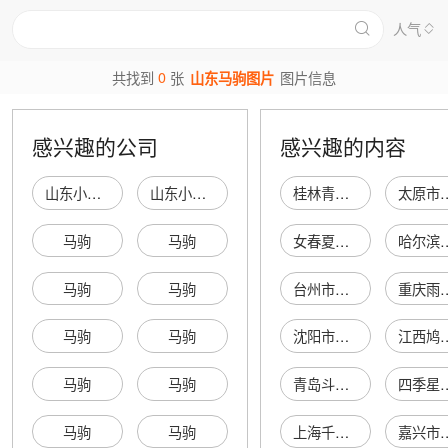
人气
0
共找到
张
山东马驹图片
图片信息
感兴趣的公司
感兴趣的内容
山东小马驹国际贸易有限公司
山东小马驹再生资源有限公司
桂林青途体育用品有限公司
太原市晋源区
马驹
马驹
女春夏套装
哈尔滨麦康生物
马驹
马驹
台州市黄岩十帆机械配件厂
重庆雨诺食
马驹
马驹
沈阳市苏家屯区西副食商店
江西鸠众网络科
马驹
马驹
青岛斗原纺织涂层有限公司
四季星座网络服务
马驹
马驹
上海千姿美化妆品集团有限公司
嘉兴市利红纺