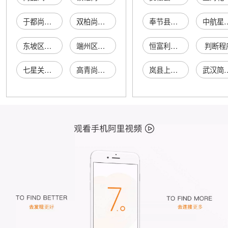
于都尚品汽车美容馆
双柏尚品汽车美容店
奉节县杨慧私厨坊
中航星图(河南)信
东坡区尚品汽车生活馆
端州区尚品汽车商行
恒富利投资控股(深圳)有限公司
判断程
七星关尚品汽车租赁行
高青尚品汽车美容店
岚县上赫健康沙龙门市
武汉简拉达电子