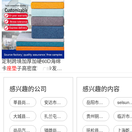
定制跨境加厚加硬60D海绵
卡
座垫
子高密度实木沙发垫
广告
屁股户外坐垫
感兴趣的公司
感兴趣的内容
莘县尚品汽车座垫厂
安达市潮尚品汽车座垫商店
岳阳市岳阳楼区百宁居窗饰制品厂(普通合伙)
selsu
大城县凡布尚品汽车坐垫厂
扎兰屯市尚品汽车脚垫坐垫批发部（个体工商户）
贵州铜仁桥龙大鲵科技有限公司
临沂市兰山区永
尚品汽车生活馆
镇雄尚品汽车修理
抚松县松江河梦圆酸奶吧
上海乾登实