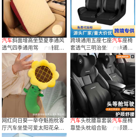
汽车
斜面增高坐垫夏季通风
跨境通用五座七座
汽车
座椅
透气四季通用驾考防滑屁股
套透气三明治坐垫四季通用
广告
广告
垫
汽车
坐垫
全包亚马逊
网红向日葵一举夺魁抱枕客
汽车
头枕腰靠套装
汽车
座椅
厅汽车坐垫可爱太阳花朵榻
靠垫头枕组合贴合腰部颈部
广告
榻米靠枕
矫正坐姿靠垫