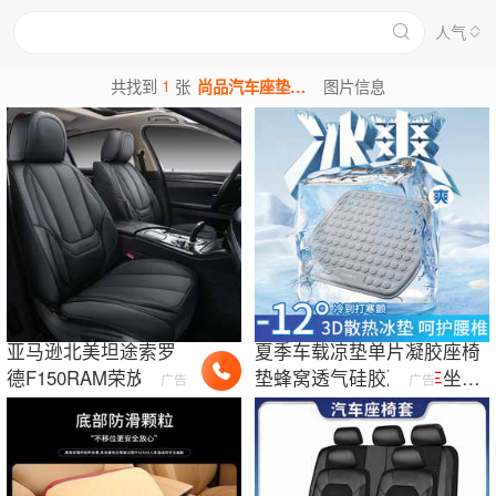
人气
1
共找到
张
尚品汽车座垫图片
图片信息
亚马逊北美坦途索罗
夏季车载凉垫单片凝胶座椅
德F150RAM荣放
垫蜂窝透气硅胶凉
汽车
坐垫
广告
广告
RAV4专用通用
汽车
坐
办公室
座垫
垫座椅套