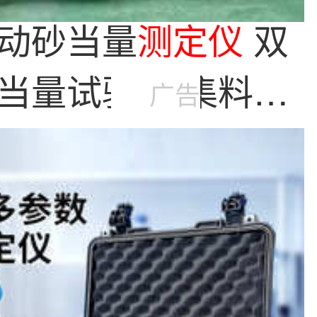
动砂当量
测
定
仪
双
当量试验器 集料砂
广告
仪