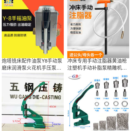
炮塔铣床配件油泵Y8手动泵
冲床专用手动注脂器黄油枪
磨床润滑泵火花机手压泵机
注塑机手动补脂泵精雕机打
床冲床注油器
黄油泵加油枪