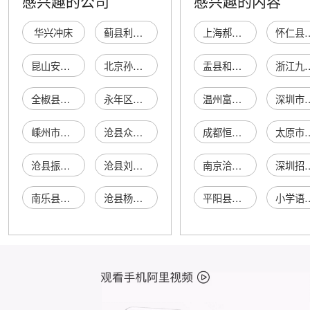
感兴趣的公司
感兴趣的内容
华兴冲床
蓟县利国冲床厂
上海郝裕电器有限公司
怀仁县思来
昆山安伦冲床厂
北京孙营冲床厂
盂县和通隆网络科技有限公司
浙江九阙贸
全椒县马飞冲床
永年区坤亿冲床门市
温州富隆建材有限公司
深圳市宝安区沙井可
嵊州市双羽冲床厂
沧县众瑞冲床加工厂
成都恒胜瑞达商贸有限责任公司
太原市小店区李
沧县振阳冲床加工厂
沧县刘伟冲床加工厂
南京洽益新材料有限公司
深圳招财到宝贸
南乐县通达冲床厂
沧县杨波冲床加工厂
平阳县潮妞电子商务商行
小学语