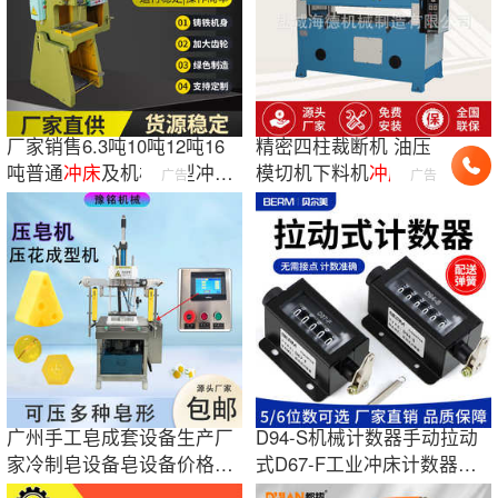
厂家销售6.3吨10吨12吨16
精密四柱裁断机 油压
吨普通
冲床
及机械小型冲孔
模切机下料机
冲床
液
广告
广告
机
压皮革冲切机裁断机
广州手工皂成套设备生产厂
D94-S机械计数器手动拉动
家冷制皂设备皂设备价格压
式D67-F工业冲床计数器点
皂机图片
数器6位计数器