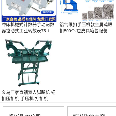
冲床机械式计数器手动记数
铝气眼扣手压机款金属鸡眼
器拉动式工业转数表75-1累
扣500个/包皮具箱包服装鞋
数点数75-II
帽辅料批发
义乌厂家直销双人脚踩机 钮
扣压扣机 手压机 打扣机 纽
扣加工机器