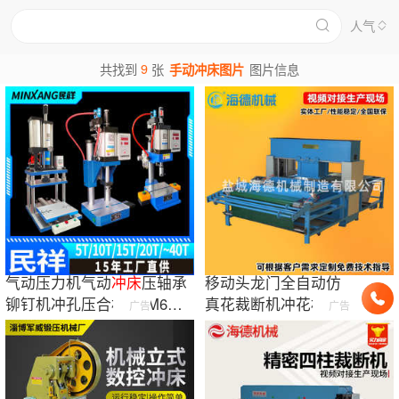
人气
9
共找到
张
手动冲床图片
图片信息
气动压力机气动
冲床
压轴承
移动头龙门全自动仿
铆钉机冲孔压合机M5M6螺
真花裁断机冲花机自
广告
广告
柱压铆机
动液压裁断机冲切机
模切机