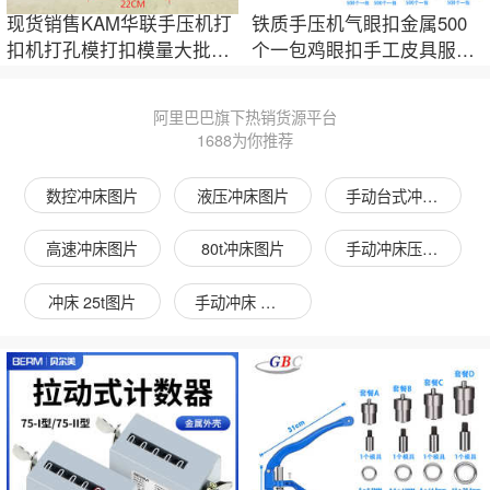
现货销售KAM华联手压机打
铁质手压机气眼扣金属500
扣机打孔模打扣模量大批发
个一包鸡眼扣手工皮具服装
一件代发
箱包鞋帽批发
阿里巴巴旗下热销货源平台
1688为你推荐
数控冲床图片
液压冲床图片
手动台式冲床图片
高速冲床图片
80t冲床图片
手动冲床压力机图片
冲床 25t图片
手动冲床 小型图片