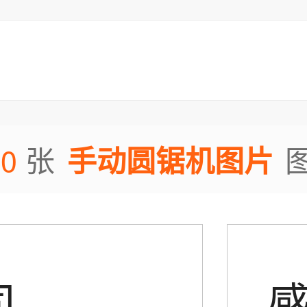
0
到
张
手动圆锯机图片
司