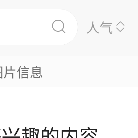
人气
图片信息
感兴趣的内容