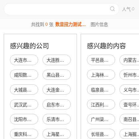
人气
0
共找到
张
数显扭力测试仪图片
图片信息
感兴趣的公司
感兴趣的内容
大连市金州数显仪器仪表厂
大连胜利数显仪器仪表经销处
平邑县宝联家庭农场
内蒙古大满装饰广
咸阳数显仪表厂
黑山县超重机械数显轨道测试器厂
上海林蓝商务会展有限公司
忻州市忻府区鼻舒堂
大城县明途数显仪器仪表厂（个体工商户）
大连金州数显仪表厂
临泉县杨桥镇韩桂芹童装店
义乌市大番茄电子
武汉武量数显量仪开发公司
启东市金盛数显仪表厂
江西利乾建设工程有限公司
壹号环保科技(广
沈阳市新光数显仪表厂
乐清市万通数显仪表厂
广州柒墨服饰有限公司
南召县聚龙
重庆科冠数显仪表有限公司
上海星光电子数显仪器公司
长垣县海松副食店
上海掘能商