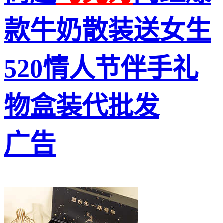
款牛奶散装送女生
520情人节伴手礼
物盒装代批发
广告