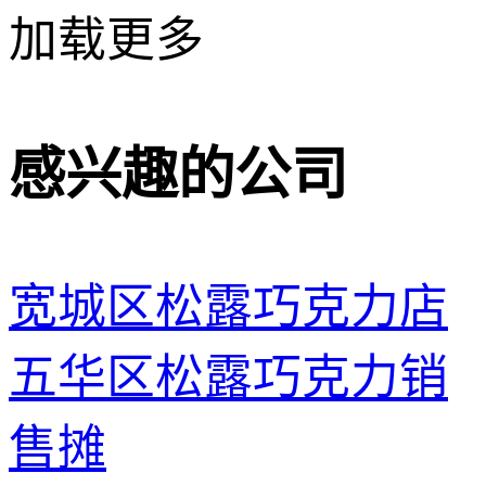
加载更多
感兴趣的公司
宽城区松露巧克力店
五华区松露巧克力销
售摊