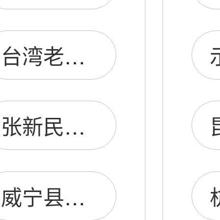
台湾老婆饼
张新民台湾老婆饼
威宁县台湾车轮饼