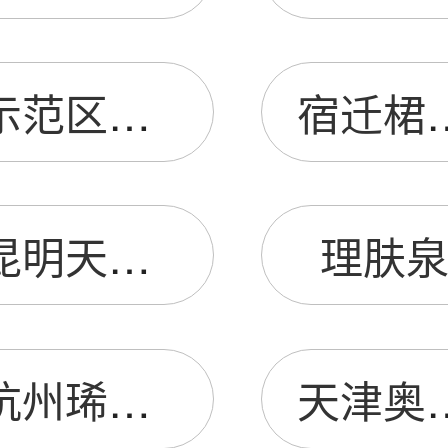
示范区宋永四川面条店
宿迁桾杰汽车销
昆明天堂鸟音像制品有限公司
理肤泉
杭州琋瑜食品贸易有限公司
天津奥达康医