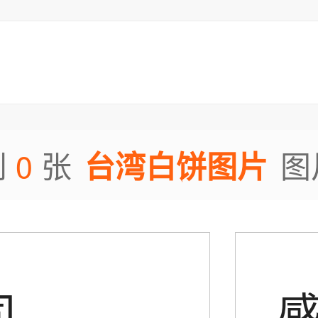
0
到
张
图
台湾白饼图片
司