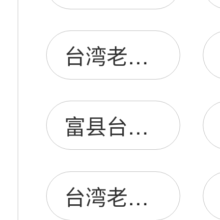
台湾老婆饼
富县台湾老婆饼
台湾老婆饼店