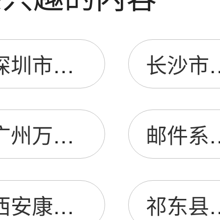
深圳市宝安区松岗凯迪宏业电子厂
长沙市雨花区
广州万达广场投资有限公司
邮件系
西安康恩建筑材料有限公司
祁东县电影发行放