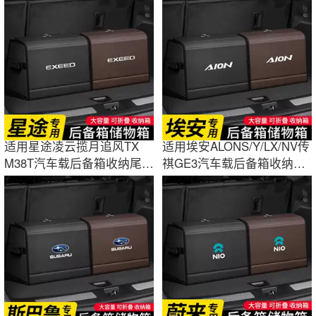
适用星途凌云揽月追风TX
适用埃安ALONS/Y/LX/NV传
M38T汽车载后备箱收纳尾箱
祺GE3汽车载后备箱收纳尾
储物盒装饰品
箱储物盒装饰品