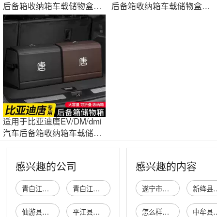
后备箱收纳箱车载储物盒收
后备箱收纳箱车载储物盒收
纳神器装饰品
纳神器装饰品
适用于比亚迪唐EV/DM/dmi
汽车后备箱收纳箱车载储物
盒收纳装饰品
感兴趣的公司
感兴趣的内容
青白江尾盖入日用品经营部
青白江杉尾盖尾商贸部
遂宁市船山区逸佳便利店
新绛县横桥乡兰村凯
仙游县盖尾盖南村肖燕荣棋牌室
平江县巷尾盖码饭店（个体工商户）
怎么样能管理好员工
中牟县新城区佰