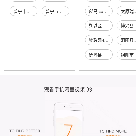
普宁市池尾盖依服装商行（个体工商户）
普宁市池尾盖小侠通讯经营部（个体工商户）
彪马 suede
太原瑞鑫昕运输
朔城区米多面多小吃店
博兴县兴福镇银
物联网4g卡
泗阳县众兴
鹤峰县龙瑶通鼻咽堂
绵阳市康凯商