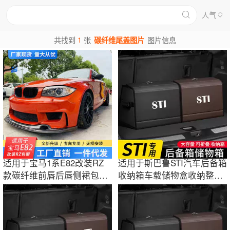
人气
1
共找到
张
碳纤维尾盖图片
图片信息
适用于宝马1系E82改装RZ
适用于斯巴鲁STI汽车后备箱
款碳纤维前唇后唇侧裙包角
收纳箱车载储物盒收纳整理
尾翼尾箱盖机盖
神器装饰品