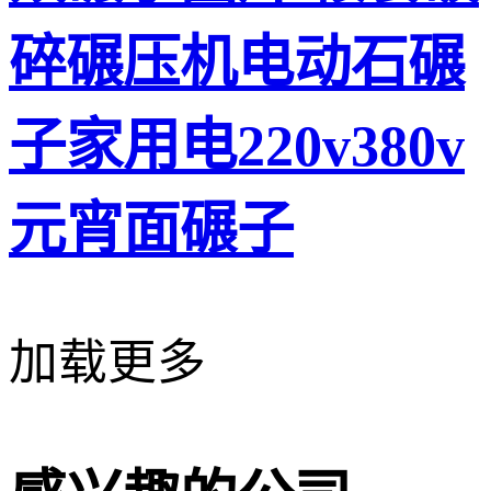
碎碾压机电动石碾
子家用电220v380v
元宵面碾子
加载更多