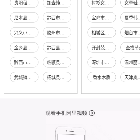
贵阳程域辣椒天然素有限公司
加查纯天然辣椒加工店
衬衫女收腰
女童鞋
尼木县唔素辣椒店
黔西市彭哲素辣椒店
宝鸡市渭滨区雍蔷布艺批发行新建路店
夏季韩版荷
兴义小素辣椒酱加工坊
胶州市贵素辣椒筛选厂
相城区元和杨惠芬家具店
烟台市鹤年堂医药有限
金乡县花素辣椒购销处
黔西县左英素辣椒店
开封兢业自动化科技有限公司
查找节
黔西市谢素粉辣椒厂
临颍县素椒辣椒收购场
深圳市宝安区西乡伟升旅馆
温州丽典鞋
武城镇素芳辣椒购销处
柘城县素芹辣椒收购店
香水木质
天津奥升金属材料