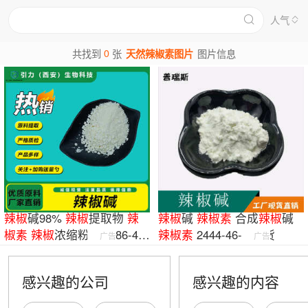
人气
0
共找到
张
天然辣椒素图片
图片信息
辣椒
碱98%
辣椒
提取物
辣
辣椒
碱
辣椒
素
合成
辣椒
碱
椒
素
辣椒
浓缩粉 404-86-4
辣椒
素
2444-46-4 现货
广告
广告
食品原料粉末
感兴趣的公司
感兴趣的内容