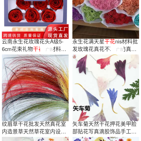
云南永生花玫瑰花头A级5-
永生花满天星
干花
nis材料批
6cm花束礼物
干花
diy材料批
发玫瑰花真花不凋谢仿真花
广告
广告
发不凋谢真花
批发
纹眉草干花批发天然真花室
矢车菊天然干花押花美甲脸
内造景草天然草花室内设计
部贴花写真滴胶饰品手工材
花材家居软装
料包植物标本