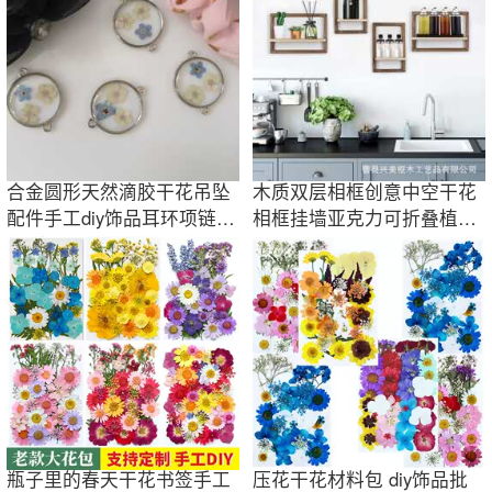
合金圆形天然滴胶干花吊坠
木质双层相框创意中空干花
配件手工diy饰品耳环项链手
相框挂墙亚克力可折叠植物
链材料原创
标本画框摆台
瓶子里的春天干花书签手工
压花干花材料包 diy饰品批