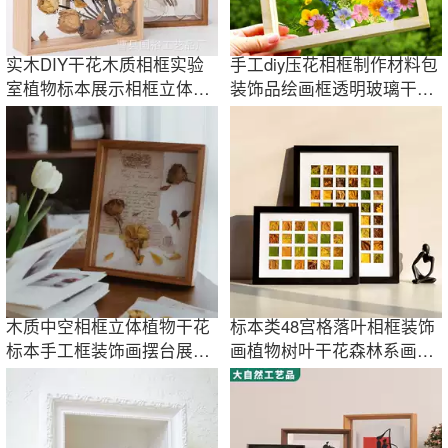
实木DIY干花木质相框实验
手工diy压花相框制作材料包
室植物标本展示相框立体双
装饰品绘画框透明玻璃干花
面透明展示框
植物标本框
木质中空相框立体植物干花
标本类48宫格落叶相框装饰
标本手工框装饰画摆台展示
画植物树叶干花森林系画框
架画框复古风
墙ins手工diy