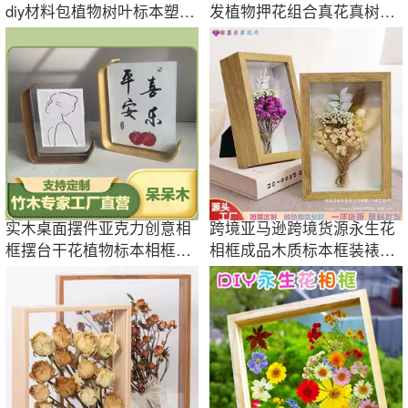
diy材料包植物树叶标本塑封
发植物押花组合真花真树叶
膜压花天然
标本植物花卉
实木桌面摆件亚克力创意相
跨境亚马逊跨境货源永生花
框摆台干花植物标本相框批
相框成品木质标本框装裱画
发
框代发