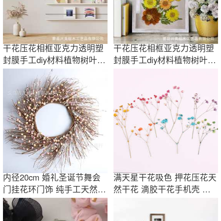
干花压花相框亚克力透明塑
干花压花相框亚克力透明塑
封膜手工diy材料植物树叶标
封膜手工diy材料植物树叶标
本玻璃画框
本玻璃画框
内径20cm 婚礼圣诞节舞会
满天星干花吸色 押花压花天
门挂花环门饰 纯手工天然草
然干花 滴胶干花手机壳 植
编花环
物教学标