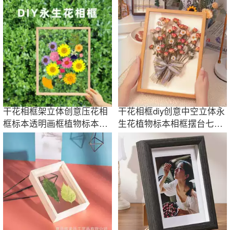
摆台ins相框
母亲节礼物
干花相框架立体创意压花相
干花相框diy创意中空立体永
框标本透明画框植物标本展
生花植物标本相框摆台七夕
示框儿童手工
生日礼物