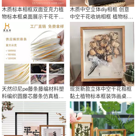
木质标本相框双面亚克力植
木质中空立体diy相框 创意
物标本框桌面展示干花干叶
中空干花收纳相框 植物标本
展示相框
装裱摆台
天然印尼pe藤条藤编材料塑
现货新款立体中空干花相框
料编织圆藤芯藤条仿真植物
黏土植物标本框装饰画桌面
假花藤条家居
摆台高级感