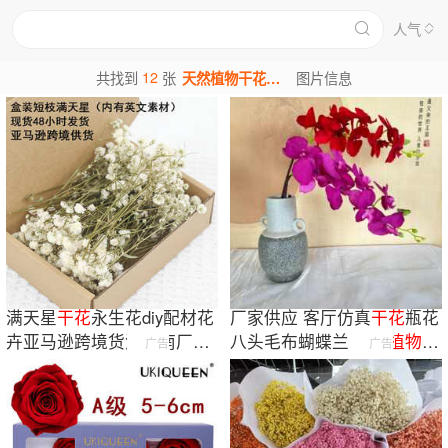
人气
12
共找到
张
天然植物干花图片
图片信息
满天星
干花
永生花diy配材花
厂家供应 客厅仿真
干花
瓶花
卉亚马逊跨境货源云南厂家
八头毛布蝴蝶兰 仿真
植物
干
广告
广告
源头直发FBA
花
摆件