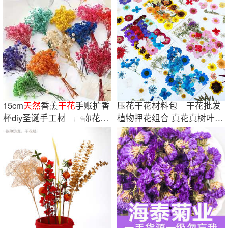
15cm
天然
香薰
干花
手账扩香
压花干花材料包 干花批发
杯diy圣诞手工材料迷你花束
植物押花组合 真花真树叶标
广告
永生花
本植物贴画