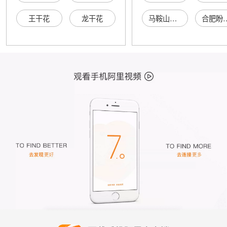
王干花
龙干花
马鞍山蒲阳四通土石方工程有限责任公司
合肥盼攀网络科