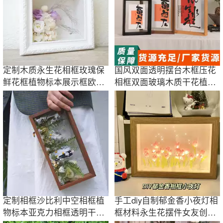
定制木质永生花相框玫瑰保
国风双面透明摆台木框压花
鲜花框植物标本展示框欧式
相框双面玻璃木质干花植物
加厚立体画框
标本照片画框
定制相框沙比利中空相框植
手工diy自制郁金香小夜灯相
物标本亚克力相框透明干花
框材料永生花摆件女友创意