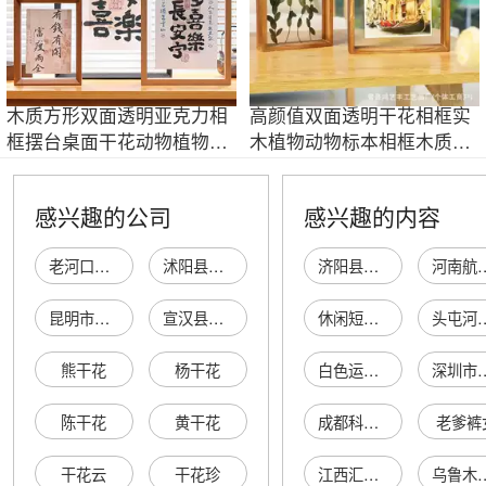
木质方形双面透明亚克力相
高颜值双面透明干花相框实
框摆台桌面干花动物植物标
木植物动物标本相框木质立
本框展示框
体情侣相框
感兴趣的公司
感兴趣的内容
老河口市朋程程云南植物干花厂
沭阳县天然干花工艺厂
济阳县旺达数控机床加工厂
河南航鑫医疗器
昆明市官渡区天然干花店
宣汉县洪顺植物手工干花工艺经营部
休闲短裤男
头屯河区世界城家居建材批发
熊干花
杨干花
白色运动鞋
深圳市宝安区西
陈干花
黄干花
成都科冠涂料有限公司
老爹裤
干花云
干花珍
江西汇虎五金销售有限公司
乌鲁木齐尚品嘉节