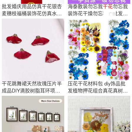
批发婚庆用品仿真干花银杏
海泰散装勿忘我
干花
勿忘我
麦穗枝福桶装饰花仿真水果
装饰花干燥勿忘我花批发源
广告
布置摆件道具
头厂家直销
干花跳舞裙天然玫瑰压片半
压花干花材料包 diy饰品批
成品DIY滴胶树脂耳环项链
发植物押花组合真花真树叶
配件押花
标本植物花卉