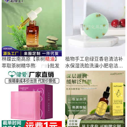
林蝶云南高原【茶树
精油
】
植物手工皂绿豆香皂清洁补
萃取茶树精华熬夜必备批发
水保湿洗脸洗澡小肥皂洁面
广告
沐浴精油皂