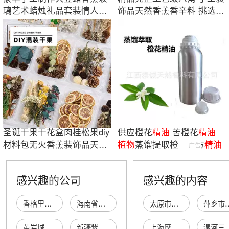
璃艺术蜡烛礼品套装情人节
饰品天然香薰香辛料 挑选精
装饰品带礼盒
品装饰八角
圣诞干果干花盒肉桂松果diy
供应橙花
精油
苦橙花
精油
材料包无火香薰装饰品天然
植物
蒸馏提取橙花单方
精油
广告
植物干花摆
感兴趣的公司
感兴趣的内容
香格里拉市纯天然植物精油馆
海南省天然植物精油协会
太原市小店区旭德商店
萍乡市虎龙达贸
黄岩城关天然植物精油厂
新疆紫色椒坊天然植物精油有限公司
上海摩黛贸易有限公司
漯河三元生物科