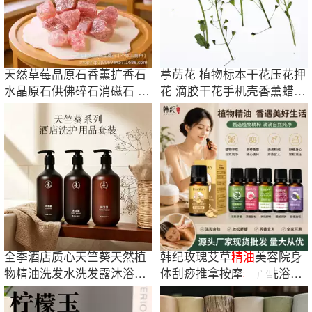
天然草莓晶原石香薰扩香石
葶苈花 植物标本干花压花押
水晶原石供佛碎石消磁石 水
花 滴胶干花手机壳香薰蜡烛
晶工艺品
押花画相框
全季酒店质心天竺葵天然植
韩纪玫瑰艾草
精油
美容院身
物精油洗发水洗发露沐浴液
体刮痧推拿按摩
精油
洗浴生
广告
洗手液500ml
姜护肤品厂家