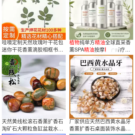
哇噢定制天然玫瑰叶干花包
植物
纯单方
精油
全球直采香
迷你干花香薰滴胶相框书签
薰SPA
精油
按摩
精油
芳疗工
广告
押花DIY材料
业取样使用
天然黄线松滚石香薰扩香石
厂家供应天然巴西黄水晶牙
淘矿石大颗粒鱼缸盆栽水晶
香薰扩香石桌面装饰水晶原