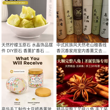
天然柠檬玉原石 水晶饰品摆
中式民族风天然老山檀香线
件 DIY原石 香薰扩香石 水
香沉香家用室内香薰艾去味
晶批发
办公装饰品
豪华手工制作大豆蜡香薰玻
精品完整工艺级八角 手工装