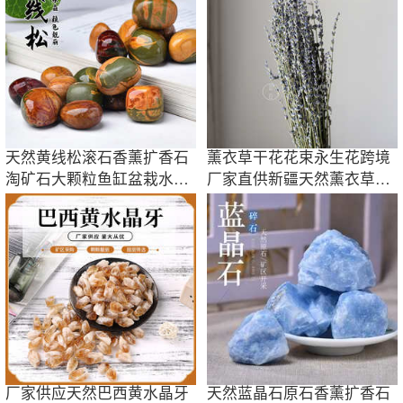
天然黄线松滚石香薰扩香石
薰衣草干花花束永生花跨境
淘矿石大颗粒鱼缸盆栽水晶
厂家直供新疆天然薰衣草香
石
包香薰真花材
厂家供应天然巴西黄水晶牙
天然蓝晶石原石香薰扩香石