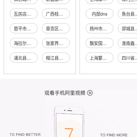
瓦房店市共济街道丝柏纳天然植物精油店
广西桂平市中物华宝天然植物精油科技有限公司
内部dns
鱼台县秀
恩平市维一植物精油馆
章贡区美杨植物精油馆
扬州市维扬区雨兴粮油南北货店
郯城县红花供销社
海拉尔区香遇植物精油馆
张家界武陵源皓雪芳香植物精油馆
飘安国际贸易(上海)有限公司
淮南鑫丰
浦北县彩连植物精油馆
榕江县嘉柏俪纯天然香薰精油护肤馆
上海繁犀平面设计工作室
四川省美创联盟