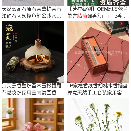
天然蓝晶石原石香薰扩香石
【芳疗级别】OEM印度依兰
淘矿石大颗粒鱼缸盆栽水晶
单方
精油
调香复配按摩香薰
广告
石
泡脚DIY原料
泡芙熏香壁炉圣木雪松鼠尾
LP家檀香线香胡桃木香插盘
草燃烧炉家用室内氛围香薰
禅意天然手工套装家用客厅
炉桌面装饰品
卧室空气清新