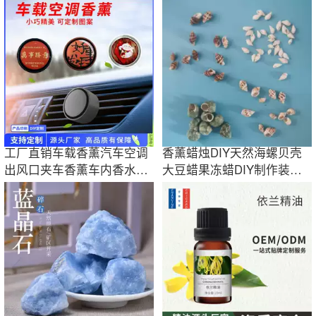
石
石盆栽造景
工厂直销车载香薰汽车空调
香薰蜡烛DIY天然海螺贝壳
出风口夹车香薰车内香水装
大豆蜡果冻蜡DIY制作装饰
饰品摆件批发
品 创意DIY