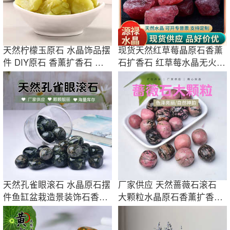
天然柠檬玉原石 水晶饰品摆
现货天然红草莓晶原石香薰
件 DIY原石 香薰扩香石 水
石扩香石 红草莓水晶无火香
晶批发
薰大量批发
天然孔雀眼滚石 水晶原石摆
厂家供应 天然蔷薇石滚石
件鱼缸盆栽造景装饰石香薰
大颗粒水晶原石香薰扩香石
扩香石批发
鱼缸盆栽装饰