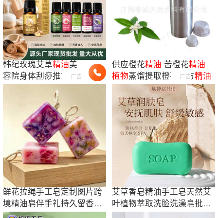
韩纪玫瑰艾草
精油
美
供应橙花
精油
苦橙花
精油
容院身体刮痧推拿按
植物
蒸馏提取橙花单方
精油
广告
广告
摩
精油
洗浴生姜护肤
品厂家
鲜花拉绳手工皂定制图片跨
艾草香皂精油手工皂天然艾
境精油皂伴手礼持久留香皂
叶植物萃取洗脸洗澡皂批发
礼盒套装定做
艾草皂批发代