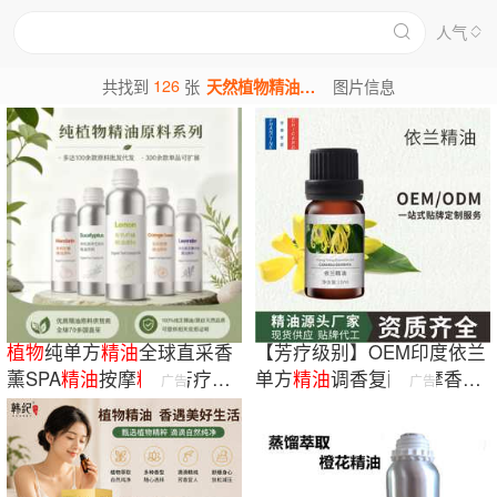
人气
126
共找到
张
天然植物精油图片
图片信息
植物
纯单方
精油
全球直采香
【芳疗级别】OEM印度依兰
薰SPA
精油
按摩
精油
芳疗工
单方
精油
调香复配按摩香薰
广告
广告
业取样使用
泡脚DIY原料