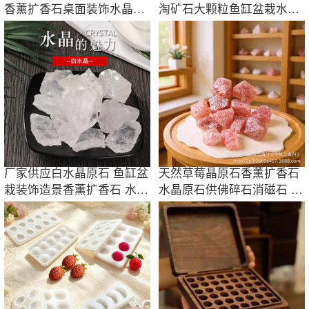
香薰扩香石桌面装饰水晶原
淘矿石大颗粒鱼缸盆栽水晶
石盆栽造景
石
厂家供应白水晶原石 鱼缸盆
天然草莓晶原石香薰扩香石
栽装饰造景香薰扩香石 水晶
水晶原石供佛碎石消磁石 水
原石批发
晶工艺品