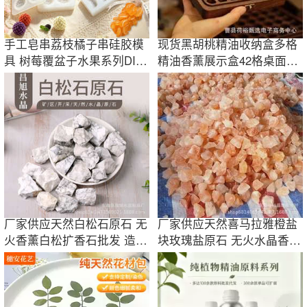
手工皂串荔枝橘子串硅胶模
现货黑胡桃精油收纳盒多格
具 树莓覆盆子水果系列DIY
精油香薰展示盒42格桌面整
精油皂模具
理盒多特瑞盒
厂家供应天然白松石原石 无
厂家供应天然喜马拉雅橙盐
火香薰白松扩香石批发 造景
块玫瑰盐原石 无火水晶香薰
DIY天然石
DIY摆件装饰