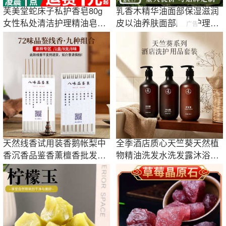
芙美堂蛇床子私护香皂80g
乳香木精华油面部保湿滋润
女性私处清洁护理精油皂持
皮以油养肤面部肌肤护理精
广告
久留香沐浴露
华油源头工厂
天然线香试用装香鹅帐梨中
全季酒店质心天竺葵天然植
香沉香品鉴香薰檀香批发家
物精油洗发水洗发露沐浴液
用熏香降真香
洗手液500ml