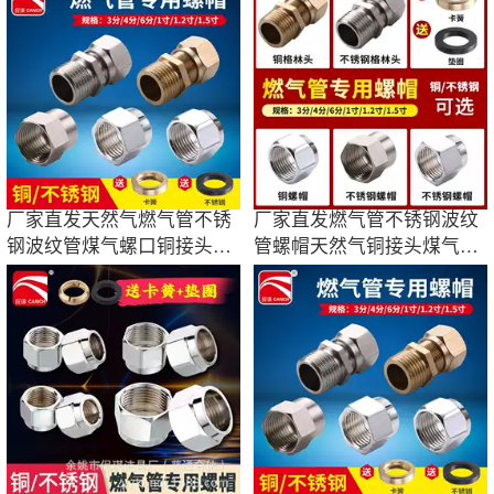
厂家直发天然气燃气管不锈
厂家直发燃气管不锈钢波纹
钢波纹管煤气螺口铜接头螺
管螺帽天然气铜接头煤气螺
母4分6分一寸
口4分6分3分