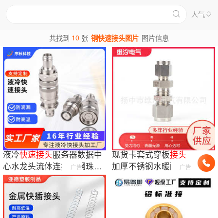
人气
10
共找到
张
铜快速接头图片
图片信息
液冷
快速
接头
服务器数据中
现货卡套式穿板
接头
心水龙头流体连接器钢珠自
加厚不锈钢水暖配件
广告
广告
锁式不锈钢
金属气动快拧直通
接
头