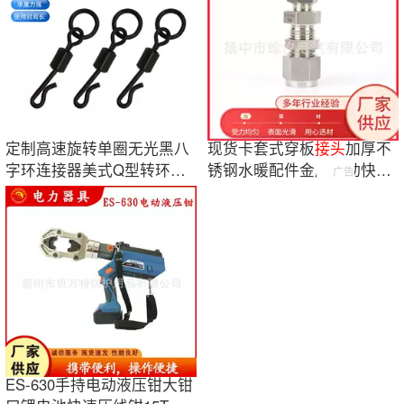
定制高速旋转单圈无光黑八
现货卡套式穿板
接头
加厚不
字环连接器美式Q型转环单
锈钢水暖配件金属气动快拧
广告
圈钓鱼用品
直通
接头
ES-630手持电动液压钳大钳