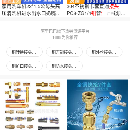
家用洗车机22*1.5公母头高
304不锈钢卡套直通
接头
压清洗机进水出水口奶嘴快
PC8-ZG1/4
铜
管
快速
气源管
广告
速接头
仪表终端
接头
NPTM
阿里巴巴旗下热销货源平台
1688为你推荐
铜转换接头图片
铜万能接头图片
铜外丝接头图片
铜扩口接头图片
铜防水接头图片