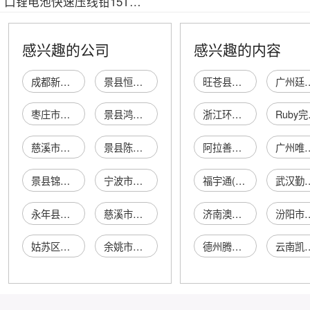
口锂电池快速压线钳15T充
电式压接钳
感兴趣的公司
感兴趣的内容
成都新型铜铝接头厂
景县恒通快速接头门市部
旺苍县红意硅藻泥经营部
广州廷弈贸
枣庄市电缆快速接头厂
景县鸿福快速接头经销处
浙江环银塑业有限公司
Ru
慈溪市坎墩快速接头厂
景县陈艳恒通快速接头门市部
阿拉善左旗巴彦浩特镇酷男靓仔男装店
广州唯呈艺术设
景县锦峰由壬快速接头专卖部
宁波市鄞州集士港永胜快速接头厂
福宇通(厦门)电气设备有限公司
武汉勤兴经
永年县西滩头天达快速接头厂
慈溪市坎墩镇快速接头厂
济南澳马斯自动化设备有限公司
汾阳市琼琚商品
姑苏区何氏铜接头经营部
余姚市丈亭镇东海快速连接头厂
德州腾然新材料有限公司
云南凯利曼矿