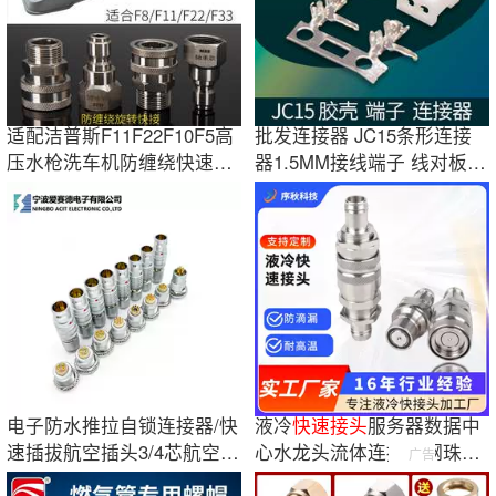
适配洁普斯F11F22F10F5高
批发连接器 JC15条形连接
压水枪洗车机防缠绕快速插
器1.5MM接线端子 线对板连
接头快插母头
接器 接线胶壳
电子防水推拉自锁连接器/快
液冷
快速
接头
服务器数据中
速插拔航空插头3/4芯航空接
心水龙头流体连接器钢珠自
广告
头pol-sun
锁式不锈钢