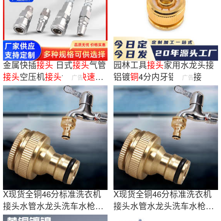
金属快插
接头
日式
接头
气管
园林工具
接头
家用水龙头接
接头
空压机
接头
气动
快速
快
铝镀
铜
4分内牙铝标准接
广告
广告
插气动
接头
X现货全铜46分标准洗衣机
X现货全铜46分标准洗衣机
接头水管水龙头洗车水枪快
接头水管水龙头洗车水枪快
速接头
速接头工厂批