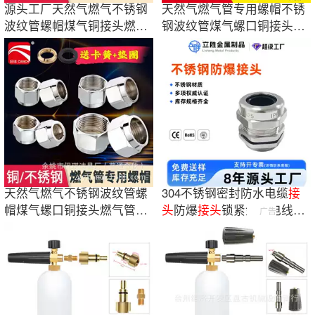
源头工厂天然气燃气不锈钢
天然气燃气管专用螺帽不锈
波纹管螺帽煤气铜接头燃气
钢波纹管煤气螺口铜接头螺
管螺帽4分6分
母4分6分一寸
天然气燃气不锈钢波纹管螺
304不锈钢密封防水电缆
接
帽煤气螺口铜接头燃气管专
头
防爆
接头
锁紧金属电线格
广告
用螺母4分6分
兰头卡套式