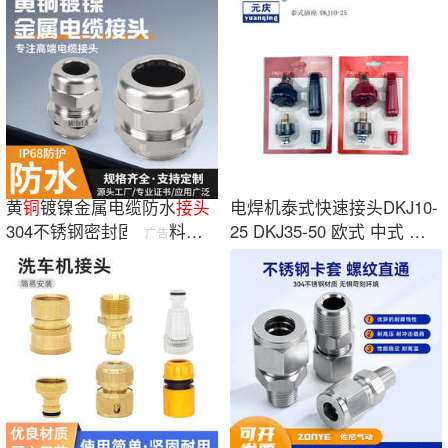
黄
铜
镀镍金属电缆防水
接头
电焊机泰式快速接头DKJ10-
304不锈钢密封固定填料函
25 DKJ35-50 欧式 中式 日
广告
锁紧格葛兰头
式快插厂家