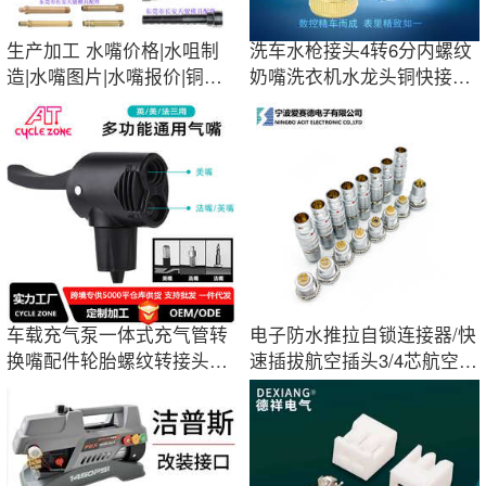
生产加工 水嘴价格|水咀制
洗车水枪接头4转6分内螺纹
造|水嘴图片|水嘴报价|铜水
奶嘴洗衣机水龙头铜快接头
咀|铜水咀
自来水管接头
车载充气泵一体式充气管转
电子防水推拉自锁连接器/快
换嘴配件轮胎螺纹转接头美
速插拔航空插头3/4芯航空接
法法嘴快速夹
头pol-sun