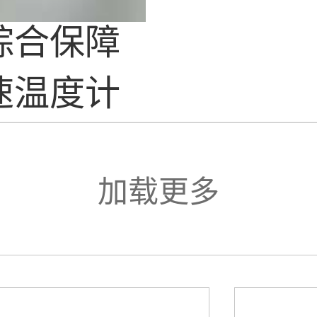
综合保障
速温度计
加载更多