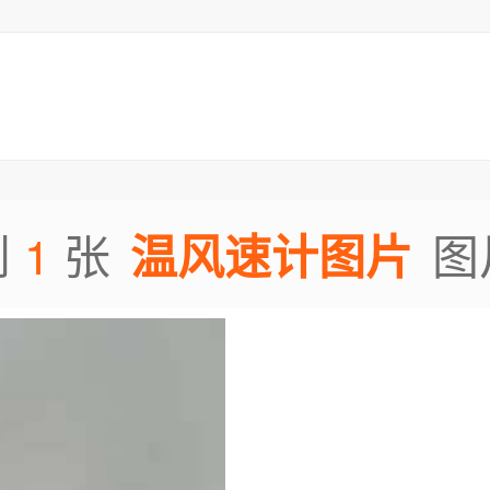
1
到
张
图
温风速计图片