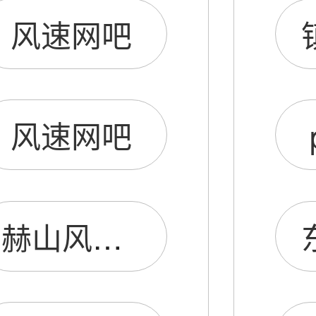
风速网吧
风速网吧
赫山风速网吧