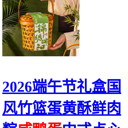
2026端午节礼盒国
风竹篮蛋黄酥鲜肉