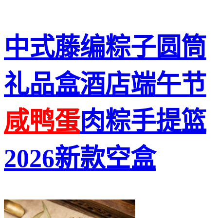
中式藤编粽子圆筒
礼品盒酒店端午节
咸鸭蛋
肉粽手提篮
2026新款空盒