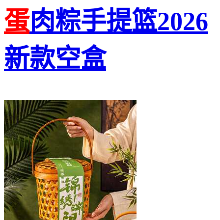
蛋
肉粽手提篮2026
新款空盒