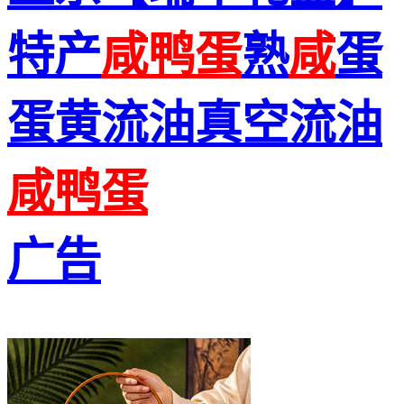
特产
咸
鸭蛋
熟
咸
蛋
蛋黄流油真空流油
咸
鸭蛋
广告