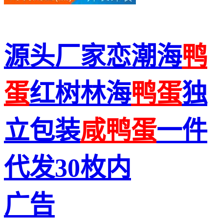
源头厂家恋潮海
鸭
蛋
红树林海
鸭蛋
独
立包装
咸
鸭蛋
一件
代发30枚内
广告