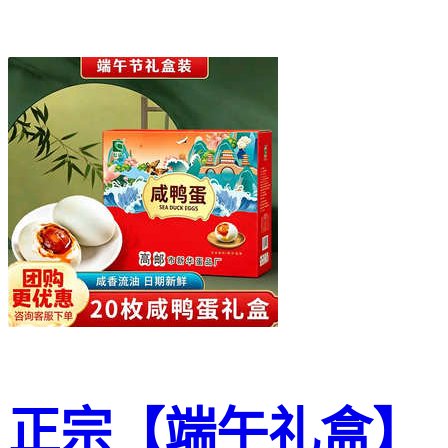
正宗【端午礼盒】