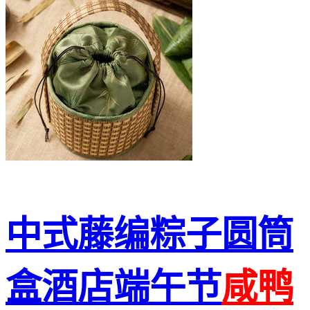
中式藤编粽子圆筒
盒酒店端午节
咸鸭