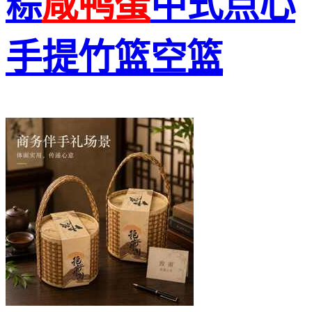
粽
咸鸭蛋
中式点心
手提竹篮空篮