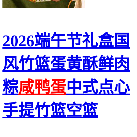
2026端午节礼盒国
风竹篮蛋黄酥鲜肉
粽
咸鸭蛋
中式点心
手提竹篮空篮