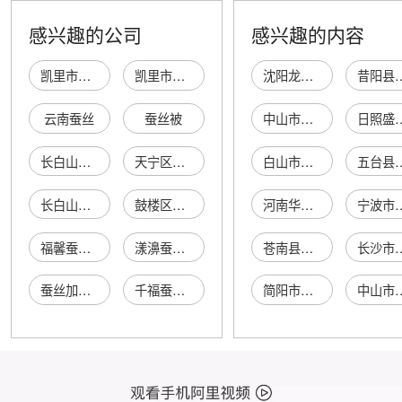
感兴趣的公司
感兴趣的内容
凯里市蚕壳宝蚕丝鹅绒加工店
凯里市蚕中壳蚕丝制品加工店（个体工商户）
沈阳龙鼎伟业商贸有限公司
昔阳县云
云南蚕丝
蚕丝被
中山市小榄镇嘉禹百货商行
日照盛祥印
长白山保护开发区池北金花蚕丝坊
天宁区红梅蚕丝宝贝蚕丝坊
白山市神农源生物科技有限公司
五台县豆村镇
长白山保护开发区池北迦南蚕丝家纺店
鼓楼区二姐蚕丝被店
河南华杰环保工程有限公司
宁波市鄞州邱隘
福馨蚕丝被
漾濞蚕丝被
苍南县喜尚塑料制品厂
长沙市天心区礼之
蚕丝加工店
千福蚕丝行
简阳市三合镇利丰家庭农场
中山市花瑶情商