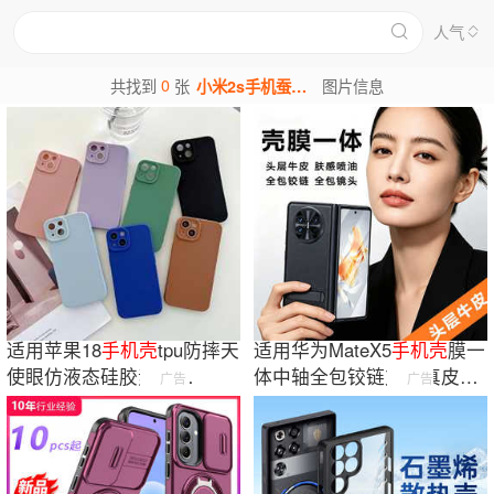
人气
0
共找到
张
小米2s手机蚕丝保护壳图片
图片信息
适用苹果18
手机
壳
tpu防摔天
适用华为MateX5
手机
壳
膜一
使眼仿液态硅胶素材
体中轴全包铰链支架真皮
广告
广告
iphone16e17
手机
套
HUAWEI
保护
套