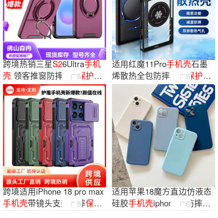
跨境热销三星
S
2
6Ultra
手机
适用红魔11Pro
手机
壳
石墨
壳
领客推窗防摔A56
保护
套
烯散热全包防摔电竞
保护
套
广告
广告
A17
手机
壳
Redmagic11air
跨境适用iPhone 18 pro max
适用苹果18魔方直边仿液态
手机
壳
带镜头支架防摔
保护
硅胶
手机
壳
iphone17防摔苹
广告
广告
壳
工厂批发
果16
保护
套