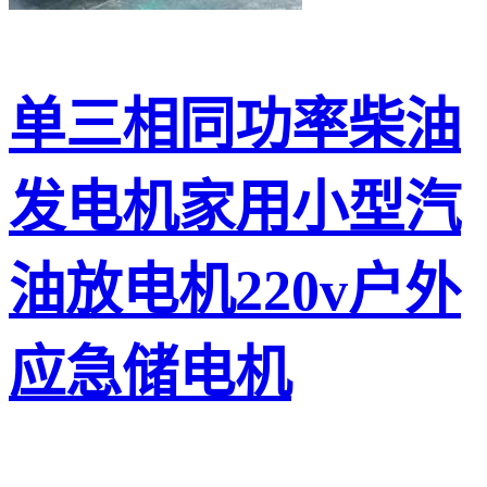
单三相同功率柴油
发电机家用小型汽
油放电机220v户外
应急储电机