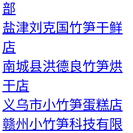
部
盐津刘克国竹笋干鲜
店
南城县洪德良竹笋烘
干店
义乌市小竹笋蛋糕店
赣州小竹笋科技有限