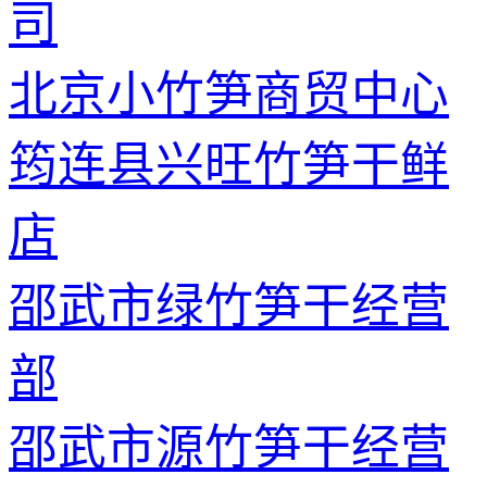
司
北京小竹笋商贸中心
筠连县兴旺竹笋干鲜
店
邵武市绿竹笋干经营
部
邵武市源竹笋干经营