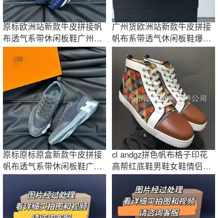
原标欧洲站新款牛皮拼接帆
广州货欧洲站新款牛皮拼接
布透气系带休闲板鞋广州外
帆布系带透气休闲板鞋爆款
贸男鞋
男鞋
原标原标原盒新款牛皮拼接
cl andgz拼色帆布格子印花
帆布透气系带休闲板鞋广州
高帮红底鞋男鞋女鞋情侣板
外贸男鞋
鞋运动休闲鞋