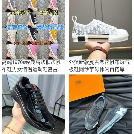
高端1970s经典高帮低帮帆
外贸新款复古老花帆布透气
布鞋男女情侣运动鞋复古板
板鞋网纱字母休闲百搭厚底
鞋潮
小白鞋潮牌男