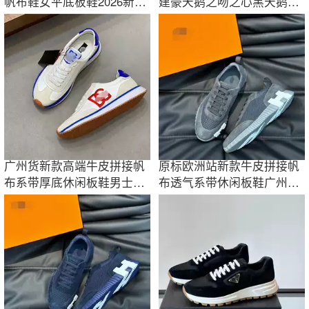
帆布鞋女平底板鞋2026新款
建豪天鹅之吻之心黑天鹅半
春秋季休闲鞋
拖乞丐潮
广州货新款高端牛皮拼接帆
原标欧洲站新款牛皮拼接帆
布系带厚底休闲板鞋男士帅
布透气系带休闲板鞋广州外
气
贸男鞋