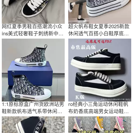
网红夏季男鞋百搭潮流小众
超火帆布鞋女夏季2025新款
ins美式轻奢鞋子刺绣新中式
休闲透气百搭小白鞋厚底增
休闲男鞋
高运动板鞋子
1:1原标原盒广州货欧洲站男
ro经典小三角运动休闲鞋帆
鞋新款帆布透气系带休闲高
布奶香底高端男女运动鞋高
帮板鞋
街潮流时尚风