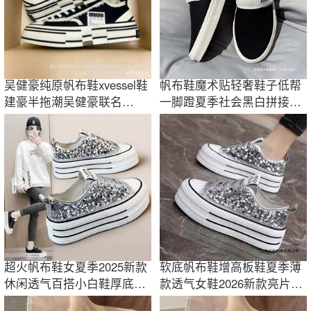
吴健豪纯原帆布鞋xvessel鞋
帆布鞋魔术贴轻奢鞋子低帮
建豪半拖潮吴健豪联名
一脚蹬夏季社会黑白拼接板
xvessel乞丐鞋
鞋夏季板鞋
超火帆布鞋女夏季2025新款
软底帆布鞋增高板鞋夏季薄
休闲透气百搭小白鞋厚底增
款透气女鞋2026新款亮片厚
高运动板鞋子
底休闲小白鞋