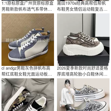
1:1原标原盒广州货原标原盒
莆田1970s经典高帮低帮帆
男鞋新款帆布透气系带休闲
布鞋男女情侣运动鞋复古板
高帮板鞋
鞋高端潮流鞋
cl andgz男鞋灰色拼帆布高
2026夏季新款时尚舒适菱格
帮红底鞋女鞋光面运动板鞋
厚底增高轮胎小白鞋休闲百
休闲情侣鞋潮
搭熊猫鞋女