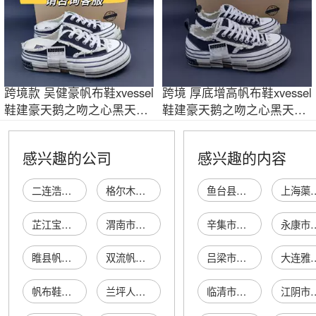
跨境款 吴健豪帆布鞋xvessel
跨境 厚底增高帆布鞋xvessel
鞋建豪天鹅之吻之心黑天鹅
鞋建豪天鹅之吻之心黑天鹅
半拖乞丐潮
半拖乞丐潮
感兴趣的公司
感兴趣的内容
二连浩特市彦清时尚休闲帆布鞋店
格尔木一步赢休闲时尚帆布鞋经营店
鱼台县圆真食品店
上海蕖泉文化传
芷江宝诚潮步潮流休闲时尚帆布鞋店
渭南市高新区朱永诚休闲运动帆布鞋店
辛集市贝聪母婴店
永康市古山光永废
睢县帆布鞋店
双流帆布鞋店
吕梁市离石区烟雾冰激凌冷饮店
大连雅洁口腔诊
帆布鞋专卖
兰坪人本帆布鞋鞋店
临清市庆料轴承有限公司
江阴市长泾