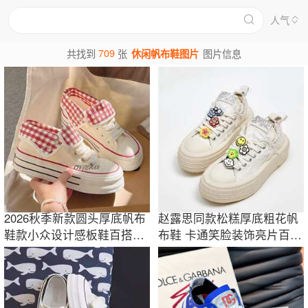
人气
709
共找到
张
休闲帆布鞋图片
图片信息
2026秋季新款圆头厚底帆布
赵露思同款松糕厚底粗花帆
鞋款小众设计感板鞋百搭休
布鞋 卡通笑脸装饰亮片百搭
闲运动小白鞋
休闲小白鞋