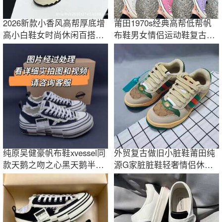
2026新款小香风高帮厚底增
莆田1970s经典高帮低帮帆
高小白鞋女时尚休闲百搭系
布鞋男女情侣运动鞋复古板
带运动松糕鞋
鞋高端潮流鞋
纯原吴健豪帆布鞋xvessel同
外贸复古做旧小脏鞋莆田纯
款天鹅之吻之心黑天鹅半拖
源G家脏脏鞋轻奢情侣休闲
乞丐鞋
板鞋低帮