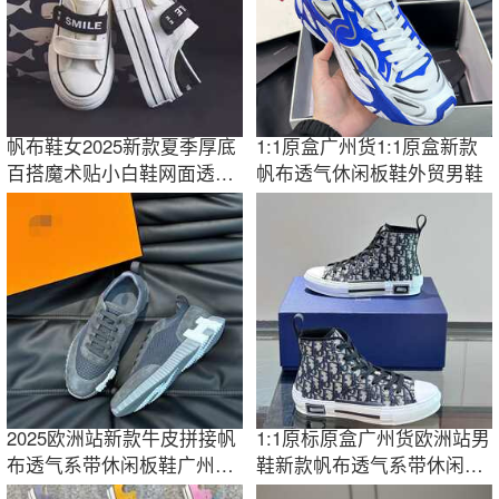
帆布鞋女2025新款夏季厚底
1:1原盒广州货1:1原盒新款
百搭魔术贴小白鞋网面透气
帆布透气休闲板鞋外贸男鞋
休闲运动板鞋
2025欧洲站新款牛皮拼接帆
1:1原标原盒广州货欧洲站男
布透气系带休闲板鞋广州外
鞋新款帆布透气系带休闲高
贸男鞋潮鞋
帮板鞋