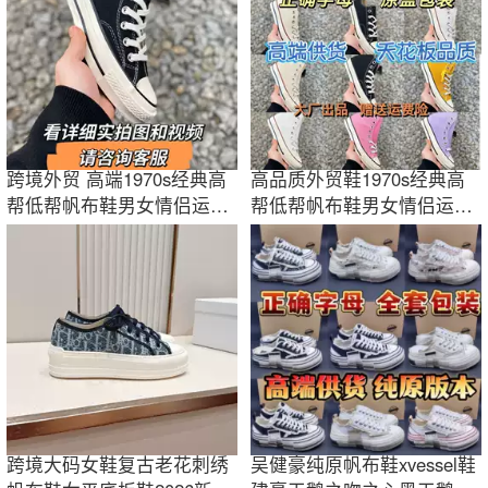
跨境外贸 高端1970s经典高
高品质外贸鞋1970s经典高
帮低帮帆布鞋男女情侣运动
帮低帮帆布鞋男女情侣运动
鞋复古板鞋潮
鞋复古板鞋潮
跨境大码女鞋复古老花刺绣
吴健豪纯原帆布鞋xvessel鞋