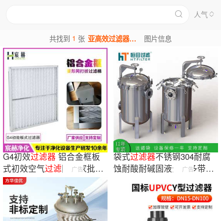
人气
1
共找到
张
亚高效过滤器图片
图片信息
G4初效
过滤
器
铝合金框板
袋式
过滤
器
不锈钢304耐腐
式初效空气
过滤
网厂家批发
蚀耐酸耐碱固液分离多带不
广告
广告
打折棉
过滤
器
锈钢
过滤
器