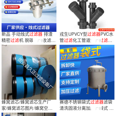
新品 手动烛式
过滤
器
排渣
戎生UPVCY型
过滤
器
PVC水
精密
过滤
机 脱碳可回收滤饼
管
过滤
化工管道塑料
过滤
网
广告
广告
浆料
全深灰水管配件
蜂窝滤芯/蜂窝滤芯生产厂
赛德不锈钢袋式
过滤
器
滤袋
家/蜂窝滤芯图片/蜂窝空气
清洗固液分离加压单袋式 Y
广告
滤芯价格
型
过滤
器