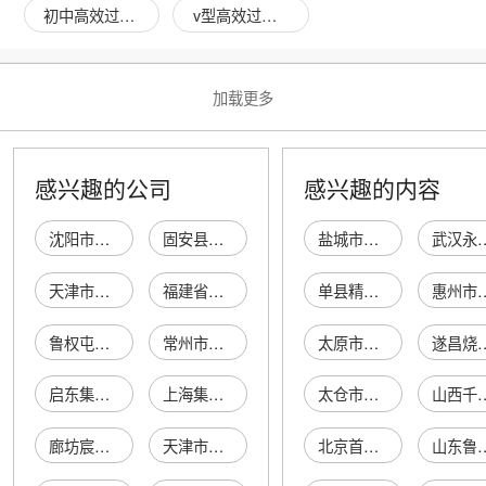
初中高效过滤器图片
v型高效过滤器图片
加载更多
感兴趣的公司
感兴趣的内容
沈阳市东陵区高效过滤器厂
固安县亚和过滤器材有限公司
盐城市珠峰商贸有限公司城南分公司
武汉永坚加固工
天津市津亚阀门过滤器厂
福建省上杭县高效过滤器研究所
单县精合诚机电设备有限公司
惠州市惠迪汽车
鲁权屯镇洪飞高效过滤器接待处
常州市宇亚过滤器厂
太原市民营区雪珂儿饰品店
遂昌烧炭
启东集亚过滤器材有限公司
上海集亚过滤器材有限公司
太仓市沙溪镇归庄东之篱服饰经营部
山西千草源农业
廊坊宸亚过滤器材有限责任公司
天津市武清津亚过滤器阀门厂
北京首勘岩土工程有限公司
山东鲁能泰山电力设备有