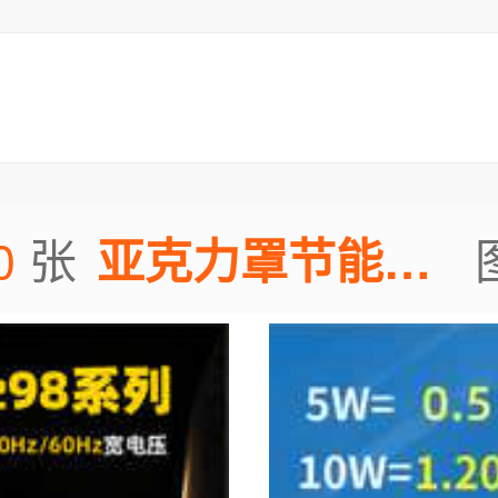
0
张
亚克力罩节能灯图片