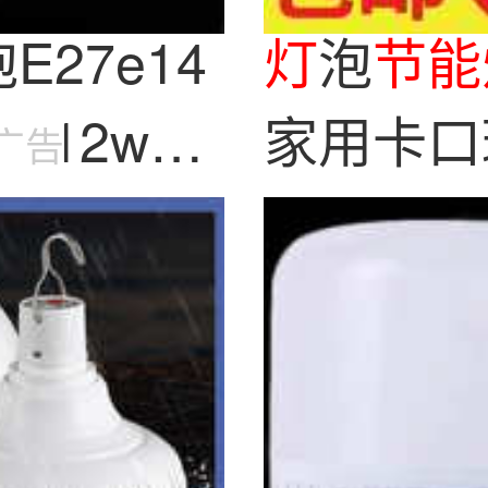
E27e14
灯
泡
节能
W12w水
家用卡口
广告
led照明