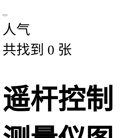
人气
共找到
0
张
遥杆控制