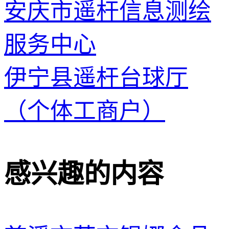
安庆市遥杆信息测绘
服务中心
伊宁县遥杆台球厅
（个体工商户）
感兴趣的内容