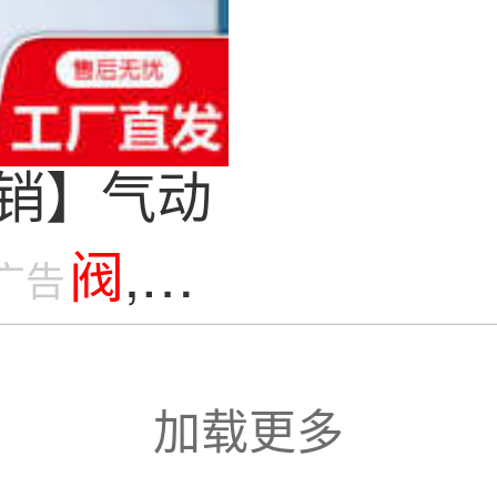
直销】气动
碳钢
阀
,法
广告
加载更多