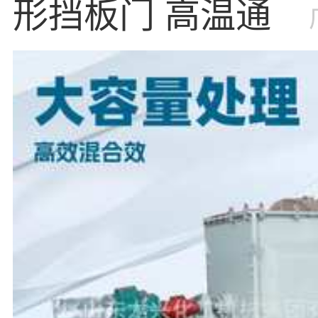
形挡板门 高温通风
门 圆形风门