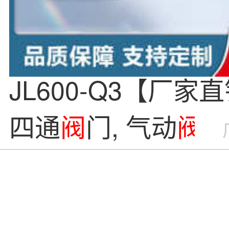
JL600-Q3【厂家
四通
阀
门, 气动
阀
,
兰
阀
,不锈