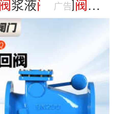
阀
浆液
阀
刀闸
阀
广告
0 200 300