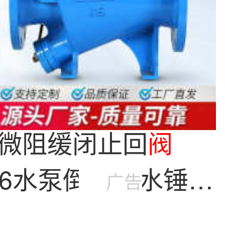
微阻缓闭止回
阀
-16水泵倒流防水锤旋
广告
逆止
阀