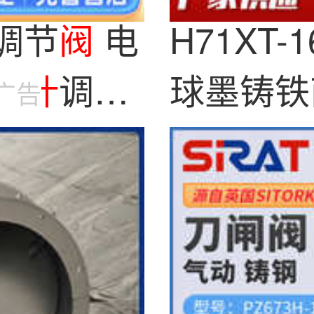
调节
阀
电
H71XT
百
叶
调风
球墨铸铁
广告