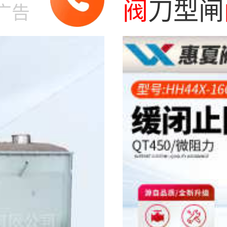
阀
阀
刀型闸
广告
DN80 15