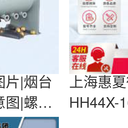
片|烟台
上海惠夏
图|螺带
HH44X
启重锤式