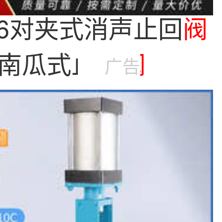
-16对夹式消声止回
阀
南瓜式止回
阀
广告