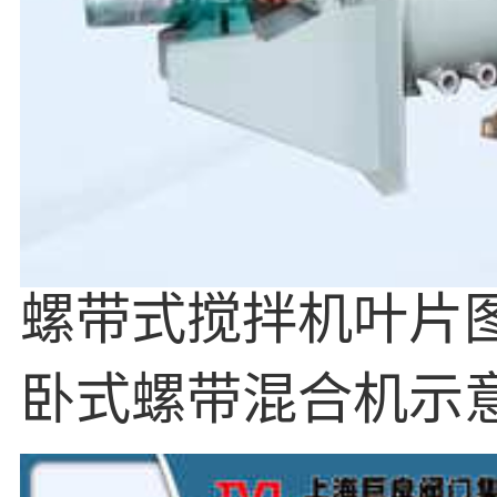
螺带式搅拌机叶片图
卧式螺带混合机示意
搅拌机厂家