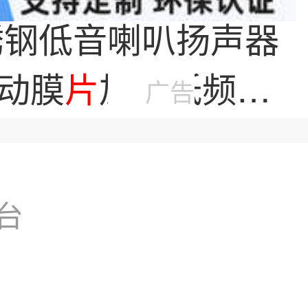
不锈钢低音喇叭扬声器
动膜
片
加强低频辐
广告
膜
台