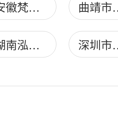
安徽梵挚医疗器械有限公司
曲靖市霆威
湖南泓润生物科技有限公司
深圳市龙岗区