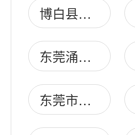
博白县双凤音膜电子厂
东莞涌韵音膜有限公司
东莞市石碣达韵音膜厂