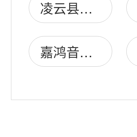
凌云县耳神音膜电子厂
嘉鸿音膜（赣州）有限公司