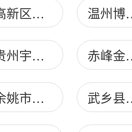
高新区赛格电子市场科米思电子商行
温州博正电
贵州宇宸沃汽车贸易有限公司
赤峰金盛隆农牧
余姚市佳赐塑料制品厂
武乡县如