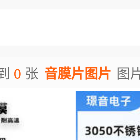
0
到
张
图
音膜片图片