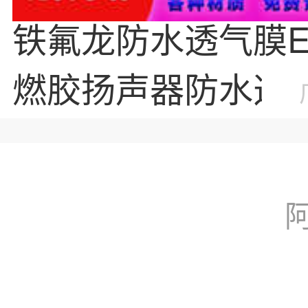
铁氟龙防水透气膜E
燃胶扬声器防水透
喇叭