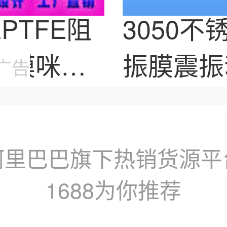
PTFE阻
3050
声膜咪头
振膜震振
广告
射器音箱
阿里巴巴旗下热销货源平
1688为你推荐