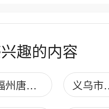
感兴趣的内容
福州唐立服饰有限公司
义乌市俊羽