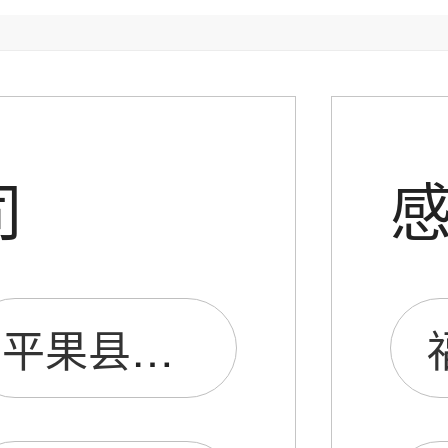
司
平果县久誉音膜加工厂