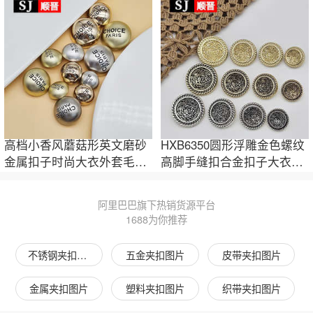
高档小香风蘑菇形英文磨砂
HXB6350圆形浮雕金色螺纹
金属扣子时尚大衣外套毛呢
高脚手缝扣合金扣子大衣羊
西服装饰纽扣
绒外套复古
阿里巴巴旗下热销货源平台
1688为你推荐
不锈钢夹扣图片
五金夹扣图片
皮带夹扣图片
金属夹扣图片
塑料夹扣图片
织带夹扣图片