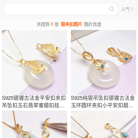
人气
8
共找到
张
银夹扣图片
图片信息
S925银镀古法金平安扣夹扣
S925纯银吊坠扣银镀古法金
吊坠扣玉石翡翠蜜蜡扣挂件
玉环圆环夹扣小平安扣甜甜
扣卡扣子diy
圈扣银扣diy