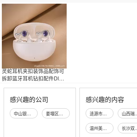
灵蛇耳机夹扣装饰品配饰可
拆卸蓝牙耳机钻扣配件DIY
精致时尚百搭
感兴趣的公司
感兴趣的内容
中山银夹厂
姜堰区成银夹芯板厂
涟源市伍贰零生活圈线下服务中心
山西瑞华达汽车销
温州美梵林贸易有限公司
长沙双明木