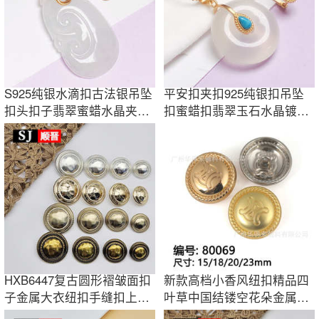
S925纯银水滴扣古法银吊坠
平安扣夹扣925纯银扣吊坠
扣头扣子翡翠蜜蜡水晶夹扣
扣蜜蜡扣翡翠玉石水晶镀
项链卡扣包邮
18K金平安扣夹扣
HXB6447复古圆形褶皱面扣
新款高档小香风纽扣精品四
子金属大衣纽扣手缝扣上衣
叶草中国结镂空花朵金属扣
钮扣西装配件
扣子时装钻扣