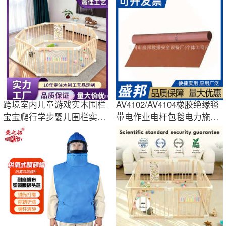
跨境室内儿童游戏实木围栏
AV4102/AV4104橡胶绝缘毯
宝宝爬行学步婴儿围栏实木
带电作业电杆包毯电力施工
安全护栏厂家
遮蔽防护毯