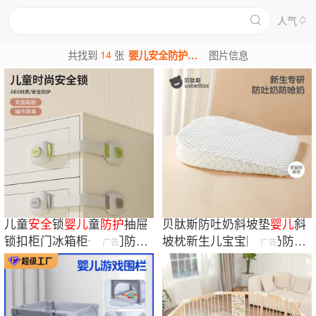
人气
14
共找到
张
婴儿安全防护图片
图片信息
儿童
安全
锁
婴儿
童
防护
抽屉
贝肽斯防吐奶斜坡垫
婴儿
斜
锁扣柜门冰箱柜子移门防开
坡枕新生儿宝宝防溢奶防呛
广告
广告
童锁抽屉扣防
奶躺喂奶神器