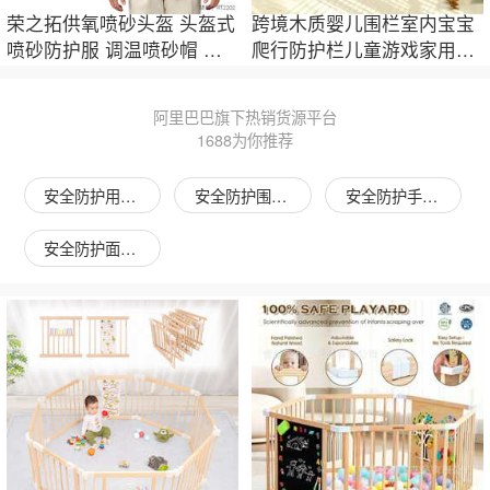
荣之拓供氧喷砂头盔 头盔式
跨境木质婴儿围栏室内宝宝
喷砂防护服 调温喷砂帽 喷
爬行防护栏儿童游戏家用宠
砂连体衣
物拼接围栏
阿里巴巴旗下热销货源平台
1688为你推荐
安全防护用品图片
安全防护围栏图片
安全防护手套图片
安全防护面罩图片