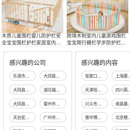
木质儿童围栏婴儿防护栏安
跨境木制室内儿童游戏围栏
全宝宝围栏护栏家居室内游
宝宝爬行栅栏学步防护栏安
戏隔离围栏
全栏可折叠
感兴趣的公司
感兴趣的内容
乐清市宝得适儿童安全防护用品店
大同县哆啦梦儿童安全防护用品厂
张家口新概念房地产经纪有限公司
上海菱克汽车服
大同县好时光儿童安全防护用品厂
湖北福瑞兴儿童安全防护用品有限公司
天津恒禄绢花有限公司
四川英捷达医疗
大同县好时光儿童安全防护用品有限公司
雷州市西湖街道林晓明儿童安全防护用品店（个体工商户...
兴义市北部湾水产品经营部
南昌墨脱宠
天台宏盛儿童安全座椅厂
广州市儿童安全教育协会
晋中博星物资贸易有限公司
北京橙信传