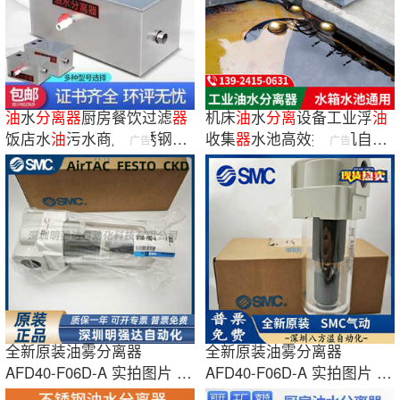
油
水
分离
器
厨房餐饮过滤
器
机床
油
水
分离
设备工业浮
油
饭店水
油
污水商用不锈钢隔
收集
器
水池高效捞
油
机自动
广告
广告
油
池过滤除
油
排水
分离
器
全新原装油雾分离器
全新原装油雾分离器
AFD40-F06D-A 实拍图片 货
AFD40-F06D-A 实拍图片 货
期准时
期准时