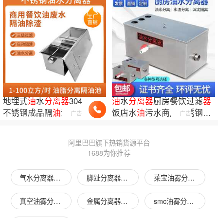
地埋式
油
水
分离
器
304
油
水
分离
器
厨房餐饮过滤
器
不锈钢成品隔
油
池YS-
饭店水
油
污水商用不锈钢隔
广告
广告
3无动力厨房隔
油
设备
油
池过滤除
油
阿里巴巴旗下热销货源平台
1688为你推荐
气水分离器图片
脚趾分离器图片
莱宝油雾分离器图片
真空油雾分离器图片
金属分离器图片
smc油雾分离器图片