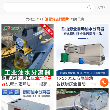
人气
2
共找到
张
油雾分离器图片
图片信息
钢带式刮
油
机工业
油
水
分离
15 25 35立方隔
油
池
器
机床水箱除
油
机小型高效
餐饮厨房全自动
油
水
广告
广告
浮
油
回收机
分离
器
隔
油
提升设备