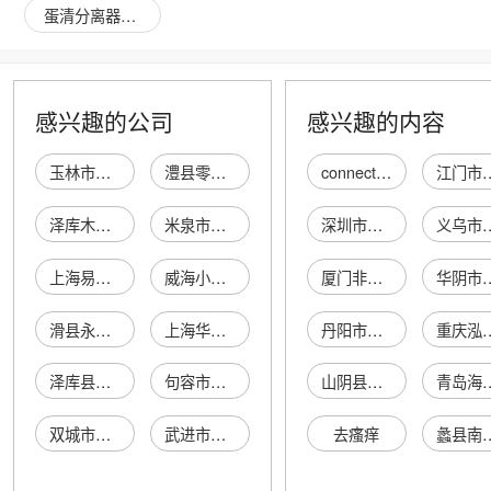
蛋清分离器图片
感兴趣的公司
感兴趣的内容
玉林市天门柴油机油水气分离器厂
澧县零染油烟分离器加工厂
connectionStrings
江门市新会区德利
泽库木制奶油分离器店
米泉市油水分离器厂
深圳市南山区赛丽雅依坊服饰商行
义乌市艳艳办
上海易通油水分离器厂
威海小河清流分离器厂
厦门非零科技有限公司
华阴市兜创电子
滑县永军农机配件分离器厂
上海华焊电磁分离器厂
丹阳市开发区大自然浴室
重庆泓栋商
泽库县木制奶油分离器厂
句容市行香油水分离器厂
山阴县增斌土产日杂店
青岛海润源市场经
双城市宏新油水分离器经销部
武进市孟河空气分离器厂
去瘙痒
蠡县南庄于